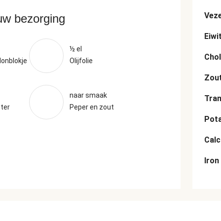
Veze
ouw bezorging
Eiwi
½ el
Chol
lonblokje
Olijfolie
Zou
naar smaak
Tran
ter
Peper en zout
Pot
Cal
Iron