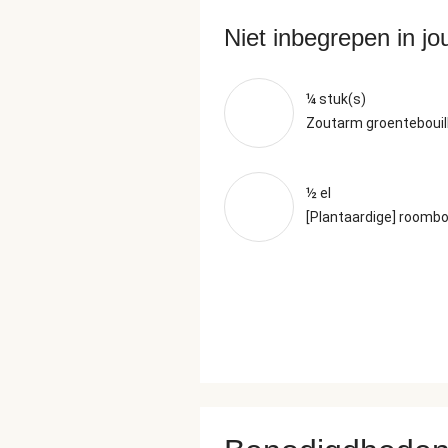
Niet inbegrepen in j
¼ stuk(s)
Zoutarm groentebouil
½ el
[Plantaardige] roombo