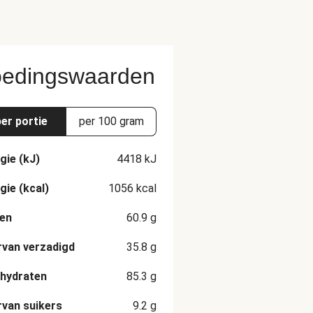
edingswaarden
per portie
per 100 gram
gie (kJ)
4418
kJ
gie (kcal)
1056
kcal
en
60.9
g
van verzadigd
35.8
g
hydraten
85.3
g
van suikers
9.2
g