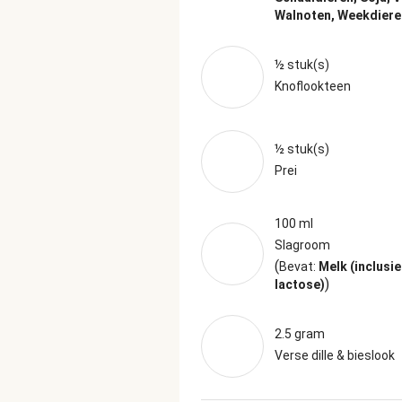
Walnoten, Weekdiere
½ stuk(s)
Knoflookteen
½ stuk(s)
Prei
100 ml
Slagroom
(
Bevat:
Melk (inclusie
)
lactose)
2.5 gram
Verse dille & bieslook