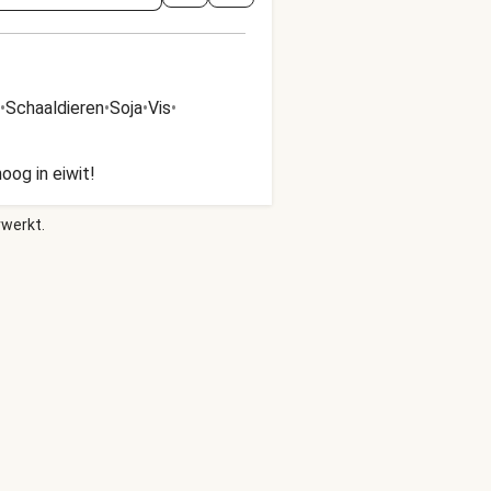
•
Schaaldieren
•
Soja
•
Vis
•
oog in eiwit!
rwerkt.