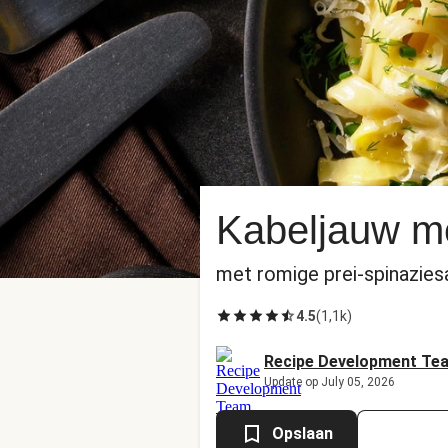
Kabeljauw met
met romige prei-spinazies
4.5
(
1,1k
)
Recipe Development Te
Update op July 05, 2026
Opslaan