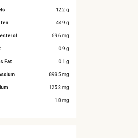
ls
12.2
g
tten
44.9
g
esterol
69.6
mg
t
0.9
g
s Fat
0.1
g
assium
898.5
mg
cium
125.2
mg
1.8
mg