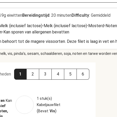
.9g eiwitten
Bereidingstijd
:
20 minuten
Difficulty
:
Gemiddeld
Melk (inclusief lactose)
•
Melk (inclusief lactose)
•
Mosterd
•
Noten
n
•
Kan sporen van allergenen bevatten
behoort tot de magere vissoorten. Deze filet is laag in vet en h
elk, vis, pinda's, sesam, schaaldieren, soja, noten en tarwe worden ve
heden
1
2
3
4
5
6
1 stuk(s)
ten
Kan
Kabeljauwfilet
sief
(
)
oten,
Bevat:
Vis
is,