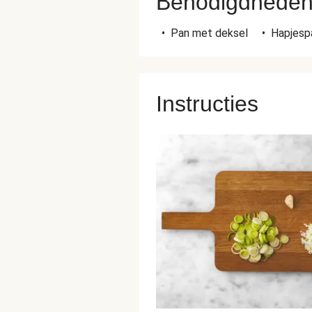
Benodigdhede
•
Pan met deksel
•
Hapjesp
Instructies