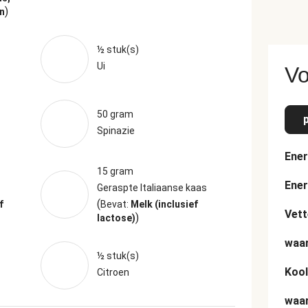
)
n
½ stuk(s)
Ui
Vo
50 gram
Spinazie
Ener
15 gram
Ener
Geraspte Italiaanse kaas
(
f
Bevat:
Melk (inclusief
Vett
)
lactose)
waar
½ stuk(s)
Kool
Citroen
waar