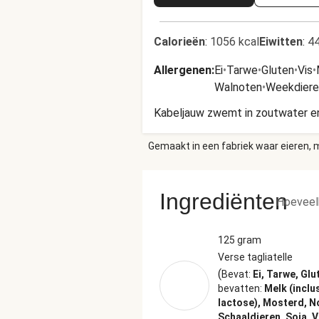
Calorieën
:
1056 kcal
Eiwitten
:
44
Allergenen
:
Ei
•
Tarwe
•
Gluten
•
Vis
•
Walnoten
•
Weekdiere
Kabeljauw zwemt in zoutwater en 
Gemaakt in een fabriek waar eieren, m
Ingrediënten
Hoeveel
125 gram
Verse tagliatelle
(
Bevat:
Ei, Tarwe, Glu
bevatten:
Melk (inclu
lactose), Mosterd, N
Schaaldieren, Soja, V