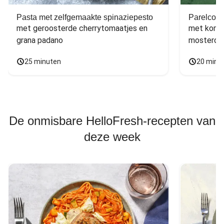
Pasta met zelfgemaakte spinaziepesto
Parelcous
met geroosterde cherrytomaatjes en 
met komko
grana padano
mosterdd
25 minuten
20 minu
De onmisbare HelloFresh-recepten van
deze week