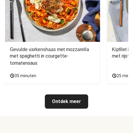
Gevulde varkenshaas met mozzarella
Kipfilet 
met spaghetti in courgette-
met rijst,
tomatensaus
35 minuten
25 minu
Ontdek meer