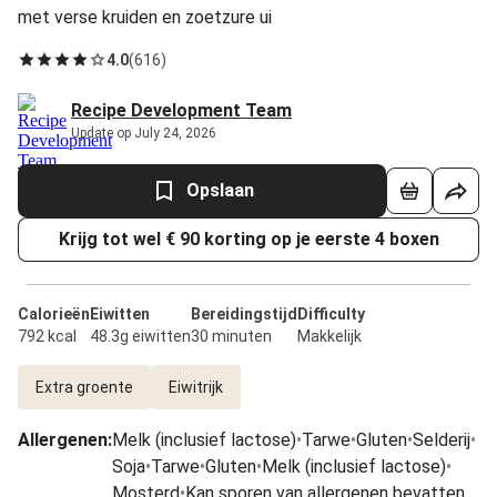
met verse kruiden en zoetzure ui
4.0
(
616
)
Recipe Development Team
Update op July 24, 2026
Opslaan
Krijg tot wel € 90 korting op je eerste 4 boxen
Calorieën
Eiwitten
Bereidingstijd
Difficulty
792 kcal
48.3g eiwitten
30 minuten
Makkelijk
Extra groente
Eiwitrijk
Allergenen
:
Melk (inclusief lactose)
•
Tarwe
•
Gluten
•
Selderij
•
Soja
•
Tarwe
•
Gluten
•
Melk (inclusief lactose)
•
Mosterd
•
Kan sporen van allergenen bevatten