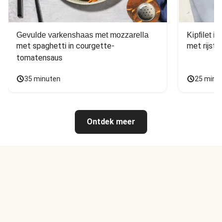
Gevulde varkenshaas met mozzarella
Kipfilet 
met spaghetti in courgette-
met rijst,
tomatensaus
35 minuten
25 minu
Ontdek meer