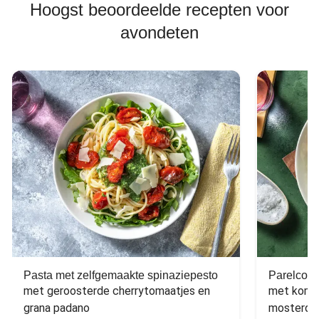
Hoogst beoordeelde recepten voor
avondeten
Pasta met zelfgemaakte spinaziepesto
Parelcous
met geroosterde cherrytomaatjes en 
met komko
grana padano
mosterdd