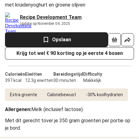
met kruidenyoghurt en groene olijven
Recipe Development Team
Update op November 04, 2025
Opslaan
Krijg tot wel € 90 korting op je eerste 4 boxen
Calorieën
Eiwitten
Bereidingstijd
Difficulty
397 kcal
12.3g eiwitten
30 minuten
Makkelijk
Extra groente
Caloriebewust
-30% koolhydraten
Allergenen
:
Melk (inclusief lactose)
Met dit gerecht tover je 350 gram groenten per portie op
je bord.