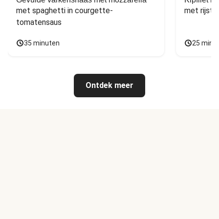
met spaghetti in courgette-
met rijst,
tomatensaus
35 minuten
25 minu
Ontdek meer