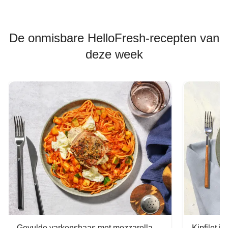
De onmisbare HelloFresh-recepten van
deze week
Gevulde varkenshaas met mozzarella
Kipfilet 