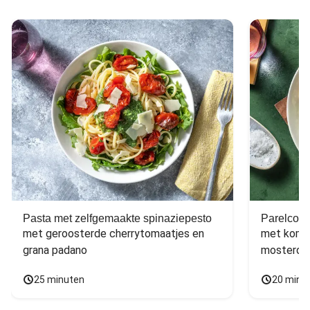
Pasta met zelfgemaakte spinaziepesto
Parelcous
met geroosterde cherrytomaatjes en 
met komko
grana padano
mosterdd
25 minuten
20 minu