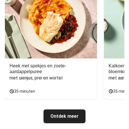
Heek met spekjes en zoete-
Kalkoen m
aardappelpuree
bloemkoo
met uienjus, prei en wortel
met aarda
35 minuten
35 minu
Ontdek meer