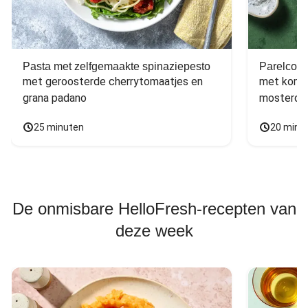
Pasta met zelfgemaakte spinaziepesto
Parelcous
met geroosterde cherrytomaatjes en 
met komko
grana padano
mosterdd
25 minuten
20 minu
De onmisbare HelloFresh-recepten van
deze week