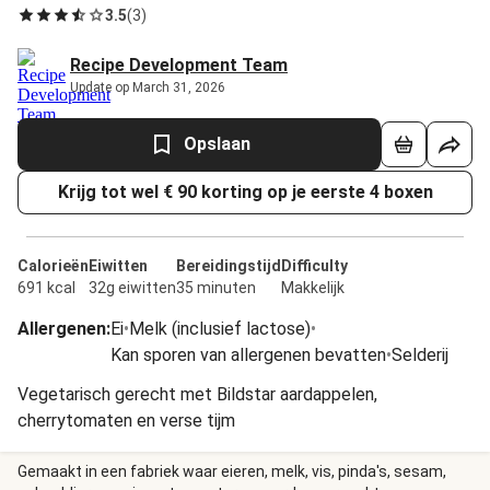
3.5
(
3
)
Recipe Development Team
Update op March 31, 2026
Opslaan
Krijg tot wel € 90 korting op je eerste 4 boxen
Calorieën
Eiwitten
Bereidingstijd
Difficulty
691 kcal
32g eiwitten
35 minuten
Makkelijk
Allergenen
:
Ei
•
Melk (inclusief lactose)
•
Kan sporen van allergenen bevatten
•
Selderij
Vegetarisch gerecht met Bildstar aardappelen,
cherrytomaten en verse tijm
Gemaakt in een fabriek waar eieren, melk, vis, pinda's, sesam,