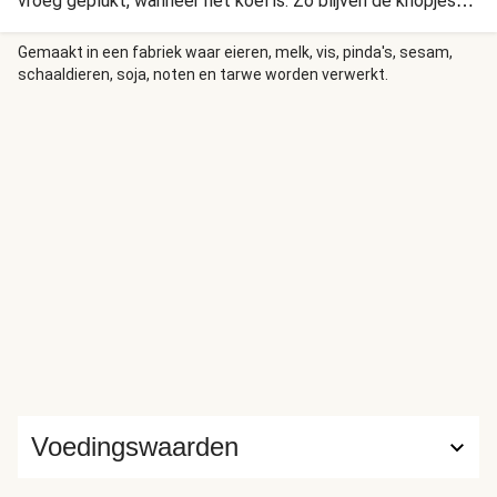
vroeg geplukt, wanneer het koel is. Zo blijven de knopjes
mooi vol en smaakvol!
Gemaakt in een fabriek waar eieren, melk, vis, pinda's, sesam,
schaaldieren, soja, noten en tarwe worden verwerkt.
Voedingswaarden