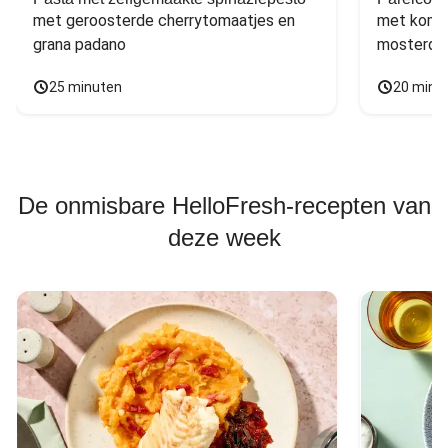
met geroosterde cherrytomaatjes en 
met komko
grana padano
mosterdd
25 minuten
20 minu
De onmisbare HelloFresh-recepten van
deze week