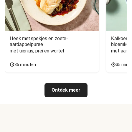
Heek met spekjes en zoete-
Kalkoen m
aardappelpuree
bloemkoo
met uienjus, prei en wortel
met aarda
35 minuten
35 minu
Ontdek meer