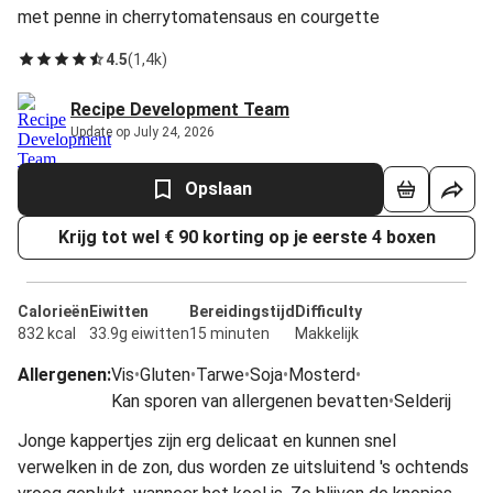
met penne in cherrytomatensaus en courgette
4.5
(
1,4k
)
Recipe Development Team
Update op July 24, 2026
Opslaan
Krijg tot wel € 90 korting op je eerste 4 boxen
Calorieën
Eiwitten
Bereidingstijd
Difficulty
832 kcal
33.9g eiwitten
15 minuten
Makkelijk
Allergenen
:
Vis
•
Gluten
•
Tarwe
•
Soja
•
Mosterd
•
Kan sporen van allergenen bevatten
•
Selderij
Jonge kappertjes zijn erg delicaat en kunnen snel
verwelken in de zon, dus worden ze uitsluitend 's ochtends