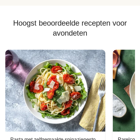
Hoogst beoordeelde recepten voor
avondeten
Pasta met zelfgemaakte spinaziepesto
Parelcous