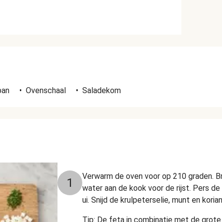
n
pan
•
Ovenschaal
•
Saladekom
Verwarm de oven voor op 210 graden. B
1
water aan de kook voor de rijst. Pers de k
ui. Snijd de krulpeterselie, munt en koriand
Tip: De feta in combinatie met de grote