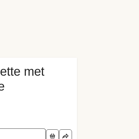
ette met
e