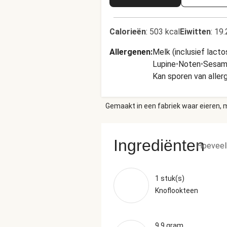
Calorieën
:
503 kcal
Eiwitten
:
19.
Allergenen
:
Melk (inclusief lacto
Lupine
•
Noten
•
Sesam
Kan sporen van alle
Gemaakt in een fabriek waar eieren, m
Ingrediënten
Hoeveel
1 stuk(s)
Knoflookteen
9.9 gram