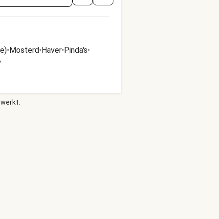
e)
•
Mosterd
•
Haver
•
Pinda's
•
•
rwerkt.