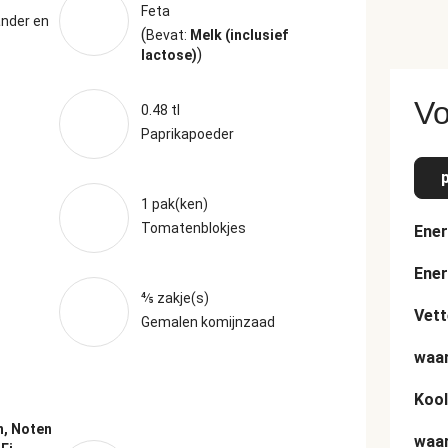
Feta
ander en
(
Bevat:
Melk (inclusief
)
lactose)
Vo
0.48 tl
Paprikapoeder
1 pak(ken)
Tomatenblokjes
Ener
Ener
⅘ zakje(s)
Vett
Gemalen komijnzaad
waar
Kool
, Noten
waar