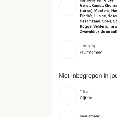
Kan bevatten:
Gluten, 
Gerst, Kamut, Khora
(tarwe), Mosterd, Hav
Pinda's, Lupine, Note
Sesamzaad, Spelt, So
Rogge, Selderij, Tarw
Zwaveldioxide en sulf
1 stuk(s)
Pruimtomaat
Niet inbegrepen in j
1.5 el
Olijfolie
naar smaak