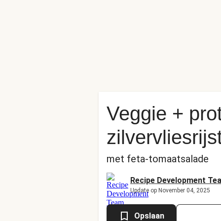
Veggie + pro
zilvervliesri
met feta-tomaatsalade
Recipe Development Te
Update op November 04, 2025
Opslaan