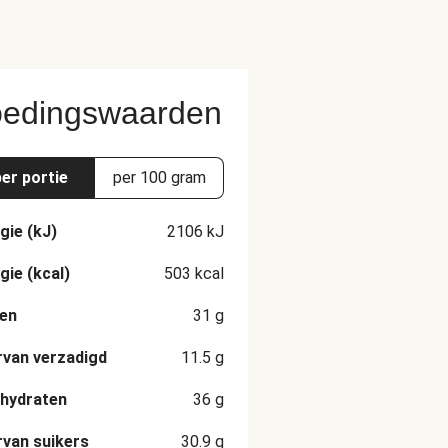
edingswaarden
per portie
per 100 gram
gie (kJ)
2106
kJ
gie (kcal)
503
kcal
en
31
g
van verzadigd
11.5
g
hydraten
36
g
van suikers
30.9
g