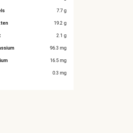
ls
7.7
g
tten
19.2
g
t
2.1
g
assium
96.3
mg
cium
16.5
mg
0.3
mg