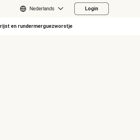
Nederlands
Login
esrijst en rundermerguezworstje