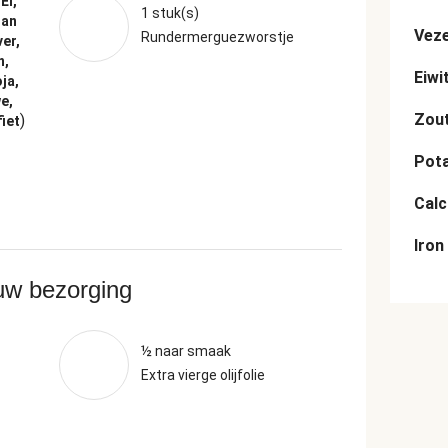
Ei,
1 stuk(s)
san
Veze
Rundermerguezworstje
er,
n,
Eiwi
ja,
e,
Zou
)
iet
Pot
Cal
Iron
ouw bezorging
½ naar smaak
Extra vierge olijfolie