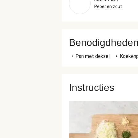
Peper en zout
Benodigdhede
•
Pan met deksel
•
Koeken
Instructies