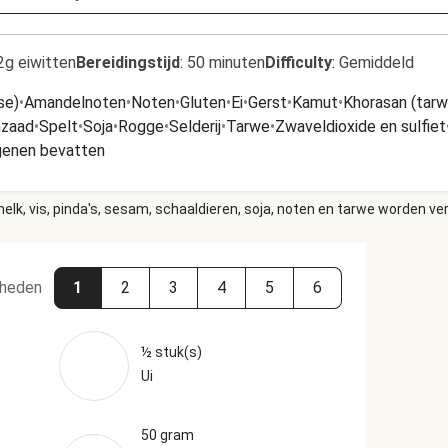
2g eiwitten
Bereidingstijd
:
50 minuten
Difficulty
:
Gemiddeld
se)
•
Amandelnoten
•
Noten
•
Gluten
•
Ei
•
Gerst
•
Kamut
•
Khorasan (tarw
zaad
•
Spelt
•
Soja
•
Rogge
•
Selderij
•
Tarwe
•
Zwaveldioxide en sulfiet
rgenen bevatten
elk, vis, pinda's, sesam, schaaldieren, soja, noten en tarwe worden ve
heden
1
2
3
4
5
6
½ stuk(s)
Ui
50 gram