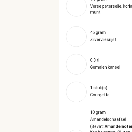
Verse peterselie, kori
munt
45 gram
Zilvervliesrijst
0.3 tl
Gemalen kaneel
1 stuk(s)
Courgette
10 gram
Amandelschaafsel
(
Bevat:
Amandelnoten