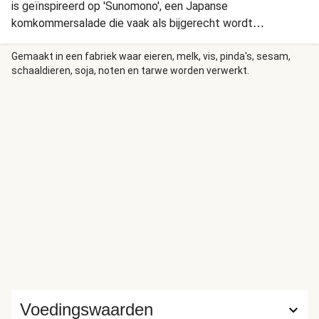
is geïnspireerd op 'Sunomono', een Japanse
komkommersalade die vaak als bijgerecht wordt
geserveerd. De dressing bestaat uit eenvoudige maar
smaakvolle ingrediënten, en om aan dit recept een
Gemaakt in een fabriek waar eieren, melk, vis, pinda's, sesam,
schaaldieren, soja, noten en tarwe worden verwerkt.
luxueuze draai te geven, heb ik er edamame aan
toegevoegd!"
Voedingswaarden