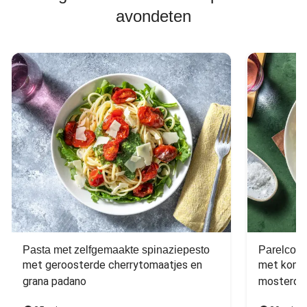
avondeten
Pasta met zelfgemaakte spinaziepesto
Parelcous
met geroosterde cherrytomaatjes en 
met komko
grana padano
mosterdd