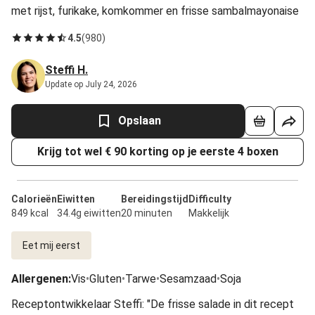
met rijst, furikake, komkommer en frisse sambalmayonaise
4.5
(
980
)
Steffi H.
Update op July 24, 2026
Opslaan
Krijg tot wel € 90 korting op je eerste 4 boxen
Calorieën
Eiwitten
Bereidingstijd
Difficulty
849 kcal
34.4g eiwitten
20 minuten
Makkelijk
Eet mij eerst
Allergenen
:
Vis
•
Gluten
•
Tarwe
•
Sesamzaad
•
Soja
Receptontwikkelaar Steffi: "De frisse salade in dit recept