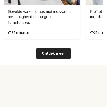
Gevulde varkenshaas met mozzarella
Kipfilet 
met spaghetti in courgette-
met rijst,
tomatensaus
35 minuten
25 minu
Ontdek meer