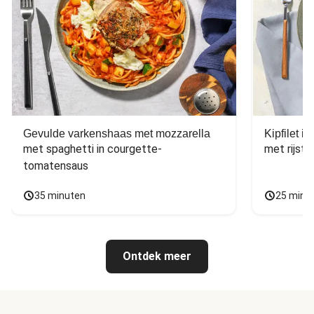
Gevulde varkenshaas met mozzarella
Kipfilet 
met spaghetti in courgette-
met rijst,
tomatensaus
35 minuten
25 minu
Ontdek meer