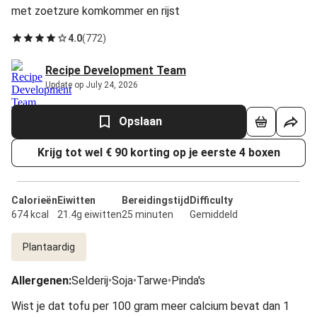
met zoetzure komkommer en rijst
4.0
(
772
)
Recipe Development Team
Update op July 24, 2026
Opslaan
Krijg tot wel € 90 korting op je eerste 4 boxen
Calorieën
Eiwitten
Bereidingstijd
Difficulty
674 kcal
21.4g eiwitten
25 minuten
Gemiddeld
Plantaardig
Allergenen
:
Selderij
•
Soja
•
Tarwe
•
Pinda's
Wist je dat tofu per 100 gram meer calcium bevat dan 1