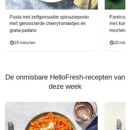
Pasta met zelfgemaakte spinaziepesto
Parelcous
met geroosterde cherrytomaatjes en 
met komko
grana padano
mosterdd
25 minuten
20 minu
De onmisbare HelloFresh-recepten van
deze week