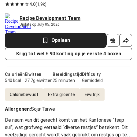
4.0
(
1,9k
)
Recipe Development Team
Update op July 05, 2026
Opslaan
Krijg tot wel € 90 korting op je eerste 4 boxen
Calorieën
Eiwitten
Bereidingstijd
Difficulty
540 kcal
27.7g eiwitten
25 minuten
Gemiddeld
Caloriebewust
Extra groente
Eiwitrijk
Allergenen
:
Soja
•
Tarwe
De naam van dit gerecht komt van het Kantonese “tsap
sui”, wat grofweg vertaald “diverse restjes” betekent. Dit
veelzijdige gerecht wordt vaak gebruikt om restjes op te