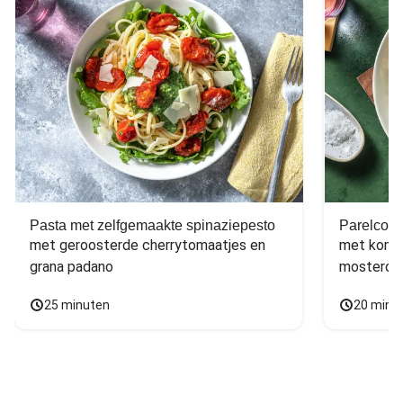
Pasta met zelfgemaakte spinaziepesto
Parelcous
met geroosterde cherrytomaatjes en 
met komko
grana padano
mosterdd
25 minuten
20 minu