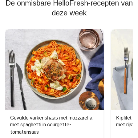
De onmisbare HelloFresh-recepten van
deze week
Gevulde varkenshaas met mozzarella
Kipfilet 
met spaghetti in courgette-
met rijst,
tomatensaus