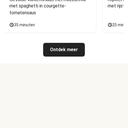
met spaghetti in courgette-
met rijst,
tomatensaus
35 minuten
25 minu
Ontdek meer