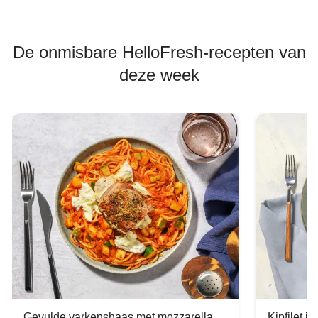
De onmisbare HelloFresh-recepten van
deze week
Gevulde varkenshaas met mozzarella
Kipfilet 