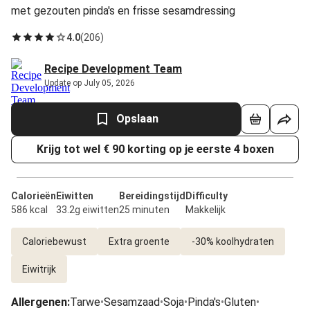
met gezouten pinda's en frisse sesamdressing
4.0
(
206
)
Recipe Development Team
Update op July 05, 2026
Opslaan
Krijg tot wel € 90 korting op je eerste 4 boxen
Calorieën
Eiwitten
Bereidingstijd
Difficulty
586 kcal
33.2g eiwitten
25 minuten
Makkelijk
Caloriebewust
Extra groente
-30% koolhydraten
Eiwitrijk
Allergenen
:
Tarwe
•
Sesamzaad
•
Soja
•
Pinda's
•
Gluten
•