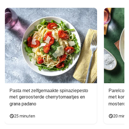
Pasta met zelfgemaakte spinaziepesto
Parelcous
met geroosterde cherrytomaatjes en 
met komko
grana padano
mosterdd
25 minuten
20 minu