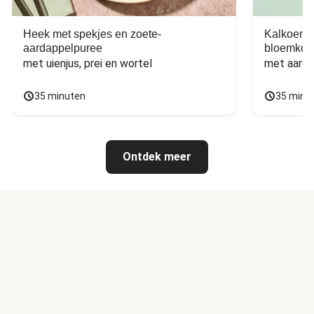
Heek met spekjes en zoete-
Kalkoen m
aardappelpuree
bloemkoo
met uienjus, prei en wortel
met aarda
35 minuten
35 minu
Ontdek meer