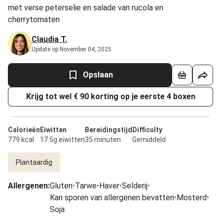
met verse peterselie en salade van rucola en
cherrytomaten
Claudia T.
Update op November 04, 2025
Opslaan
Krijg tot wel € 90 korting op je eerste 4 boxen
Calorieën
Eiwitten
Bereidingstijd
Difficulty
779 kcal
17.5g eiwitten
35 minuten
Gemiddeld
Plantaardig
Allergenen
:
Gluten
•
Tarwe
•
Haver
•
Selderij
•
Kan sporen van allergenen bevatten
•
Mosterd
•
Soja