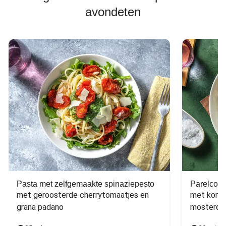
avondeten
Pasta met zelfgemaakte spinaziepesto
Parelcous
met geroosterde cherrytomaatjes en 
met komko
grana padano
mosterdd