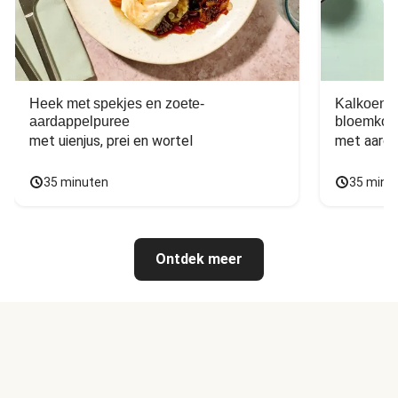
Heek met spekjes en zoete-
Kalkoen m
aardappelpuree
bloemkoo
met uienjus, prei en wortel
met aarda
35 minuten
35 minu
Ontdek meer