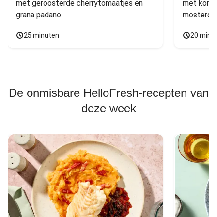
met geroosterde cherrytomaatjes en 
met komko
grana padano
mosterdd
25 minuten
20 minu
De onmisbare HelloFresh-recepten van
deze week