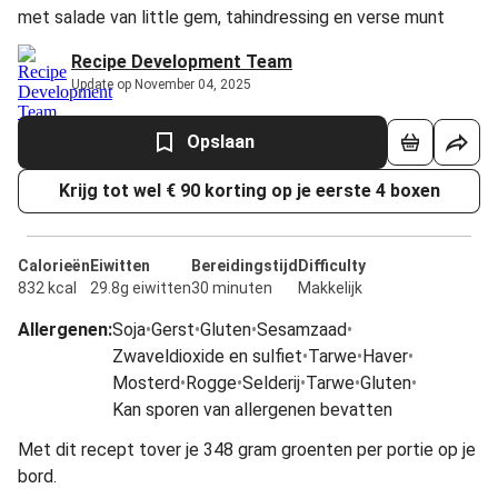
met salade van little gem, tahindressing en verse munt
Recipe Development Team
Update op November 04, 2025
Opslaan
Krijg tot wel € 90 korting op je eerste 4 boxen
Calorieën
Eiwitten
Bereidingstijd
Difficulty
832 kcal
29.8g eiwitten
30 minuten
Makkelijk
Allergenen
:
Soja
•
Gerst
•
Gluten
•
Sesamzaad
•
Zwaveldioxide en sulfiet
•
Tarwe
•
Haver
•
Mosterd
•
Rogge
•
Selderij
•
Tarwe
•
Gluten
•
Kan sporen van allergenen bevatten
Met dit recept tover je 348 gram groenten per portie op je
bord.