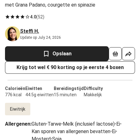
met Grana Padano, courgette en spinazie
4.0
(
52
)
Steffi H.
Update op July 24, 2026
Opslaan
Krijg tot wel € 90 korting op je eerste 4 boxen
Calorieën
Eiwitten
Bereidingstijd
Difficulty
776 kcal
44.5g eiwitten
15 minuten
Makkelijk
Eiwitrijk
Allergenen
:
Gluten
•
Tarwe
•
Melk (inclusief lactose)
•
Ei
•
Kan sporen van allergenen bevatten
•
Ei
•
Mosterd
•
Soja