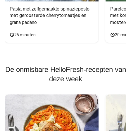
Pasta met zelfgemaakte spinaziepesto
Parelcous
met geroosterde cherrytomaatjes en 
met komko
grana padano
mosterdd
25 minuten
20 minu
De onmisbare HelloFresh-recepten van
deze week