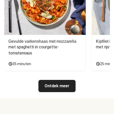
Gevulde varkenshaas met mozzarella
Kipfilet 
met spaghetti in courgette-
met rijst,
tomatensaus
35 minuten
25 minu
Ontdek meer