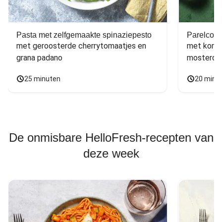
Pasta met zelfgemaakte spinaziepesto
Parelcous
met geroosterde cherrytomaatjes en 
met komko
grana padano
mosterdd
25 minuten
20 minu
De onmisbare HelloFresh-recepten van
deze week