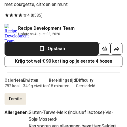
met courgette, citroen en munt
4.0
(
585
)
Recipe Development Team
Update op August 03, 2026
Opslaan
Krijg tot wel € 90 korting op je eerste 4 boxen
Calorieën
Eiwitten
Bereidingstijd
Difficulty
782 kcal
34.9g eiwitten
15 minuten
Gemiddeld
Familie
Allergenen
:
Gluten
•
Tarwe
•
Melk (inclusief lactose)
•
Vis
•
Soja
•
Mosterd
•
Kan sporen van allergenen bevatten
•
Selderij