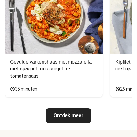
Gevulde varkenshaas met mozzarella
Kipfilet 
met spaghetti in courgette-
met rijst,
tomatensaus
35 minuten
25 minu
Ontdek meer