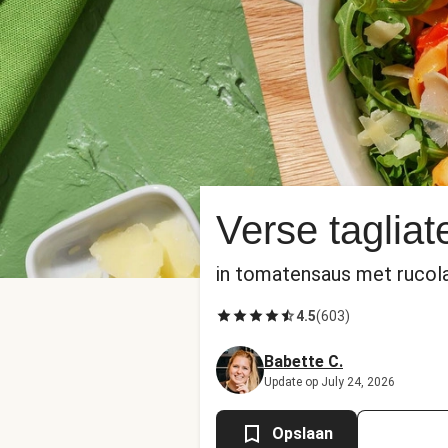
Verse tagliat
in tomatensaus met rucol
4.5
(
603
)
Babette C.
Update op July 24, 2026
Opslaan