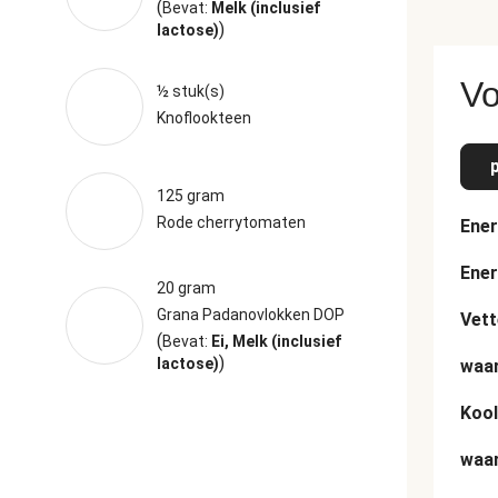
(
Bevat:
Melk (inclusief
)
lactose)
Vo
½ stuk(s)
Knoflookteen
125 gram
Rode cherrytomaten
Ener
Ener
20 gram
Grana Padanovlokken DOP
Vett
(
Bevat:
Ei, Melk (inclusief
)
lactose)
waar
Kool
waar