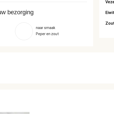
Veze
ouw bezorging
Eiwi
Zou
naar smaak
Peper en zout
n