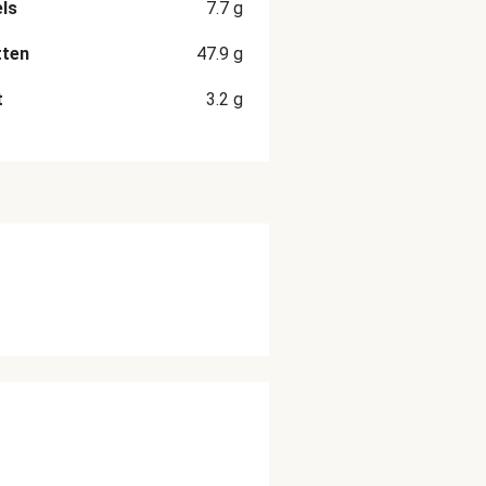
ls
7.7
g
tten
47.9
g
t
3.2
g