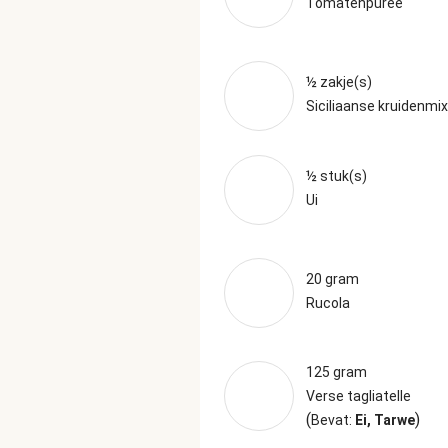
Tomatenpuree
½ zakje(s)
Siciliaanse kruidenmix
½ stuk(s)
Ui
20 gram
Rucola
125 gram
Verse tagliatelle
(
)
Bevat:
Ei, Tarwe