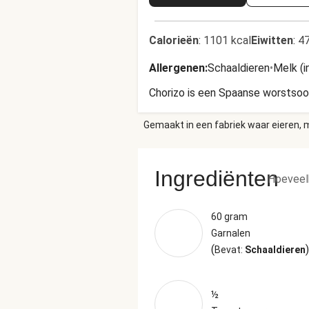
Calorieën
:
1101 kcal
Eiwitten
:
47
Allergenen
:
Schaaldieren
•
Melk (i
Chorizo is een Spaanse worstsoor
Gemaakt in een fabriek waar eieren, m
Ingrediënten
Hoeveel
60 gram
Garnalen
(
)
Bevat:
Schaaldieren
½