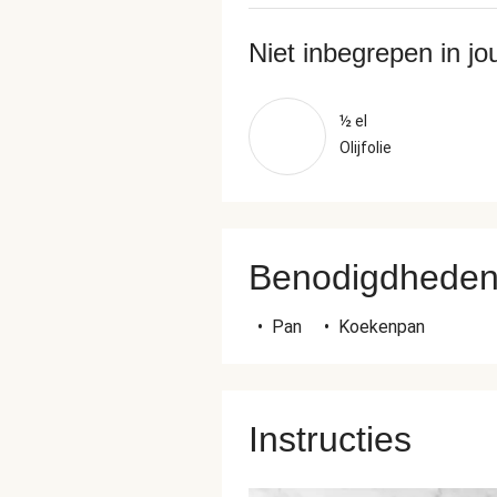
Niet inbegrepen in j
½ el
Olijfolie
Benodigdhede
•
Pan
•
Koekenpan
Instructies