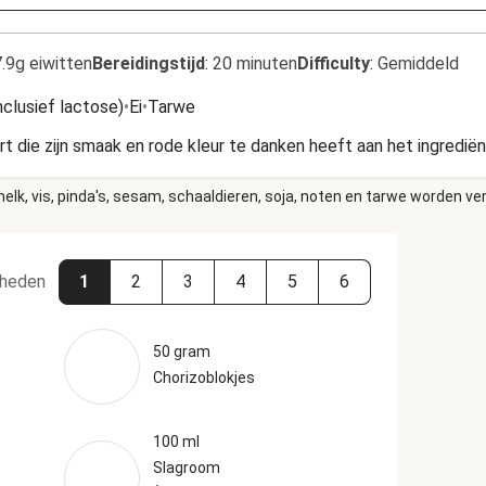
.9g eiwitten
Bereidingstijd
:
20 minuten
Difficulty
:
Gemiddeld
nclusief lactose)
•
Ei
•
Tarwe
t die zijn smaak en rode kleur te danken heeft aan het ingrediën
elk, vis, pinda's, sesam, schaaldieren, soja, noten en tarwe worden ve
heden
1
2
3
4
5
6
50 gram
Chorizoblokjes
100 ml
Slagroom