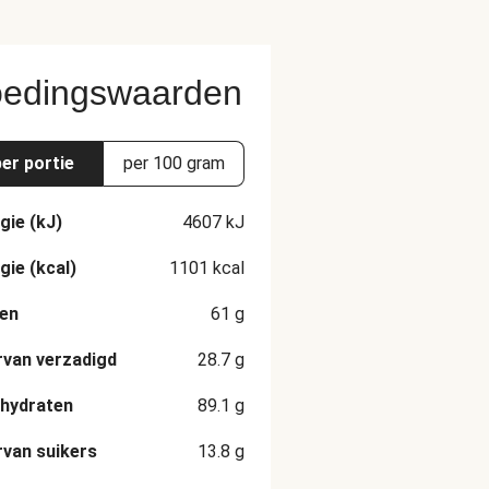
edingswaarden
per portie
per 100 gram
gie (kJ)
4607
kJ
gie (kcal)
1101
kcal
en
61
g
van verzadigd
28.7
g
hydraten
89.1
g
van suikers
13.8
g