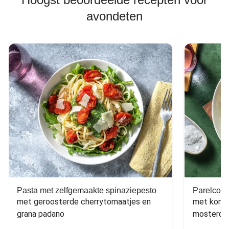
avondeten
Pasta met zelfgemaakte spinaziepesto
Parelcous
met geroosterde cherrytomaatjes en 
met komko
grana padano
mosterdd