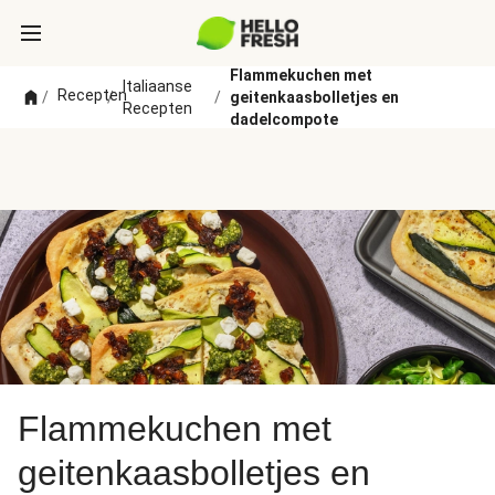
Flammekuchen met
Italiaanse
Recepten
/
/
/
geitenkaasbolletjes en
Recepten
dadelcompote
Flammekuchen met
geitenkaasbolletjes en