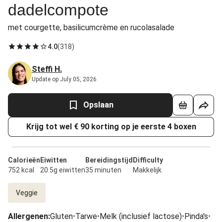
dadelcompote
met courgette, basilicumcrème en rucolasalade
4.0
(
318
)
Steffi H.
Update op July 05, 2026
Opslaan
Krijg tot wel € 90 korting op je eerste 4 boxen
Calorieën
Eiwitten
Bereidingstijd
Difficulty
752 kcal
20.5g eiwitten
35 minuten
Makkelijk
Veggie
Allergenen
:
Gluten
•
Tarwe
•
Melk (inclusief lactose)
•
Pinda's
•