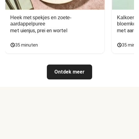
Heek met spekjes en zoete-
Kalkoen m
aardappelpuree
bloemkoo
met uienjus, prei en wortel
met aarda
35 minuten
35 minu
Ontdek meer