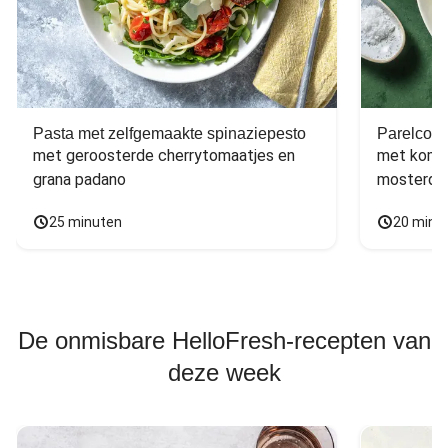
Pasta met zelfgemaakte spinaziepesto
Parelcous
met geroosterde cherrytomaatjes en 
met komko
grana padano
mosterdd
25 minuten
20 minu
De onmisbare HelloFresh-recepten van
deze week