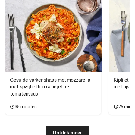
Gevulde varkenshaas met mozzarella
Kipfilet 
met spaghetti in courgette-
met rijst,
tomatensaus
35 minuten
25 minu
Ontdek meer