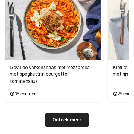
Gevulde varkenshaas met mozzarella
Kipfilet 
met spaghetti in courgette-
met rijst,
tomatensaus
35 minuten
25 minu
Ontdek meer