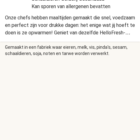
Kan sporen van allergenen bevatten
Onze chefs hebben maaltijden gemaakt die snel, voedzaam
en perfect zijn voor drukke dagen: het enige wat jij hoeft te
doen is ze opwarmen! Geniet van dezelfde HelloFresh-
kwaliteit, boordevol smaak en met de beste verse
ingrediënten. INGREDIËNTEN: Ingrediënten: gekookte
Gemaakt in een fabriek waar eieren, melk, vis, pinda's, sesam,
schaaldieren, soja, noten en tarwe worden verwerkt.
pasta 35% ﴾TARWEgriesmeel, water﴿, water, spinazie 11%,
MELK, ROOM ﴾stabilisator: E407﴿, gekookte Atlantische
ZALM 7%, warm gerookte zalm 4% ﴾ZALM, zout, rook﴿,
KAAS, harde Italiaanse kaas ﴾MELK, zout, dierlijk stremsel,
conserveermiddel: E1105 ﴾bevat EI﴿﴿, zonnebloemolie,
VISbouillon, gemodificeerd zetmeel, wite wijn, sjalot, zout,
look, citroensap, dextrose, raapzaadolie, maltodextrine,
kruiden en specerijen, zetmeel, paprikagranulaat, uipoeder,
stabilisator: E406 ALLERGENEN: Bevat: Eieren, Vis, Melk,
Tarwe. Kan bevatten: Selderij, Schaal- en weekdieren,
Mosterd, Sesam, Soja, Sulfieten 10ppm BEWAREN EN
GEBRUIK: Bewaartemperatuur bij 0-4°C Kookinstructies: