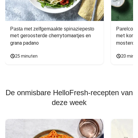
Pasta met zelfgemaakte spinaziepesto
Parelcous
met geroosterde cherrytomaatjes en 
met komko
grana padano
mosterdd
25 minuten
20 minu
De onmisbare HelloFresh-recepten van
deze week