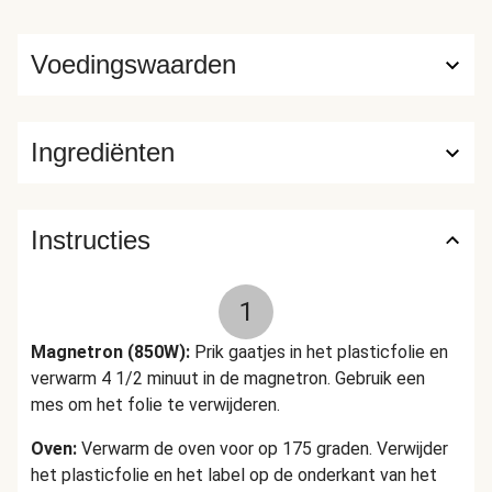
Magnetron: Film doorprikken vóór opwarmen. Verwarmen
gedurende 4,5 minuten op 850W Verwijder de film na
Voedingswaarden
verwarming met behulp van een mes Opwarmen volgens de
instructies alvorens te consumeren. Eenmaal afgekoeld
niet opnieuw opwarmen. HelloFresh Antwoordnummer
Ingrediënten
39162 1090 WC Amsterdam Nederland
Instructies
1
Magnetron (850W):
Prik gaatjes in het plasticfolie en
verwarm 4 1/2 minuut in de magnetron. Gebruik een
mes om het folie te verwijderen.
Oven:
Verwarm de oven voor op 175 graden. Verwijder
het plasticfolie en het label op de onderkant van het