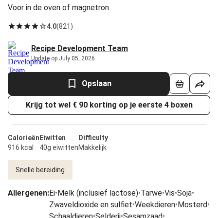
Voor in de oven of magnetron
4.0
(
821
)
Recipe Development Team
Update op July 05, 2026
Opslaan
Krijg tot wel € 90 korting op je eerste 4 boxen
Calorieën
Eiwitten
Difficulty
916 kcal
40g eiwitten
Makkelijk
Snelle bereiding
Allergenen
:
Ei
•
Melk (inclusief lactose)
•
Tarwe
•
Vis
•
Soja
•
Zwaveldioxide en sulfiet
•
Weekdieren
•
Mosterd
•
Schaaldieren
•
Selderij
•
Sesamzaad
•