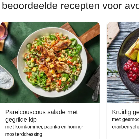
 beoordeelde recepten voor av
Parelcouscous salade met
Kruidig g
gegrilde kip
met gesmoor
met komkommer, paprika en honing-
cranberrych
mosterddressing