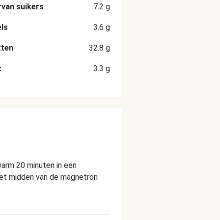
van suikers
7.2
g
ls
3.6
g
tten
32.8
g
t
3.3
g
rwarm 20 minuten in een
 het midden van de magnetron