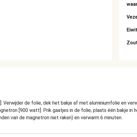
waar
Veze
Eiwi
Zou
]: Verwijder de folie, dek het bakje af met aluminiumfolie en ve
etron [900 watt]: Prik gaatjes in de folie, plaats één bakje in
anden van de magnetron niet raken) en verwarm 6 minuten.