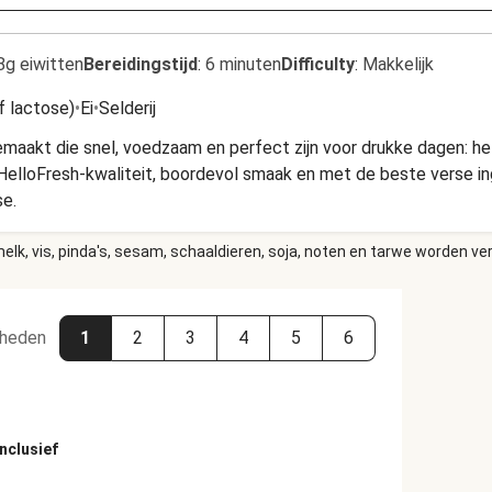
8g eiwitten
Bereidingstijd
:
6 minuten
Difficulty
:
Makkelijk
f lactose)
•
Ei
•
Selderij
aakt die snel, voedzaam en perfect zijn voor drukke dagen: het 
elloFresh-kwaliteit, boordevol smaak en met de beste verse in
se.
elk, vis, pinda's, sesam, schaaldieren, soja, noten en tarwe worden ve
heden
1
2
3
4
5
6
nclusief