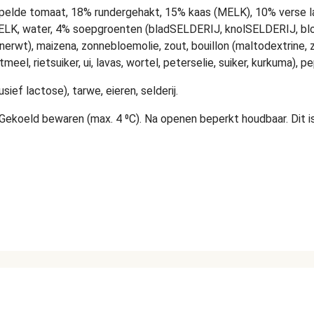
lde tomaat, 18% rundergehakt, 15% kaas (MELK), 10% verse 
 MELK, water, 4% soepgroenten (bladSELDERIJ, knolSELDERIJ, bloe
nerwt), maizena, zonnebloemolie, zout, bouillon (maltodextrine, 
eel, rietsuiker, ui, lavas, wortel, peterselie, suiker, kurkuma), pe
ef lactose), tarwe, eieren, selderij.
oeld bewaren (max. 4 ⁰C). Na openen beperkt houdbaar. Dit is
2