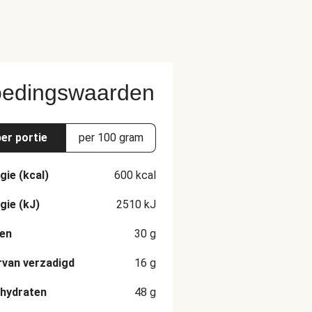
edingswaarden
per portie
per 100 gram
gie (kcal)
600
kcal
gie (kJ)
2510
kJ
en
30
g
van verzadigd
16
g
hydraten
48
g