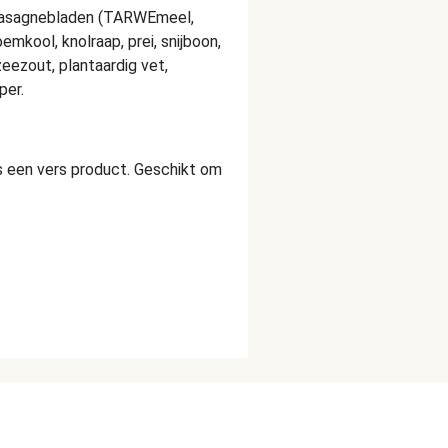
lasagnebladen (TARWEmeel,
mkool, knolraap, prei, snijboon,
zeezout, plantaardig vet,
per.
 een vers product. Geschikt om