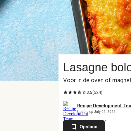
Lasagne bol
Voor in de oven of magnet
3.5
(
524
)
Recipe Development Te
Update op July 05, 2026
Opslaan