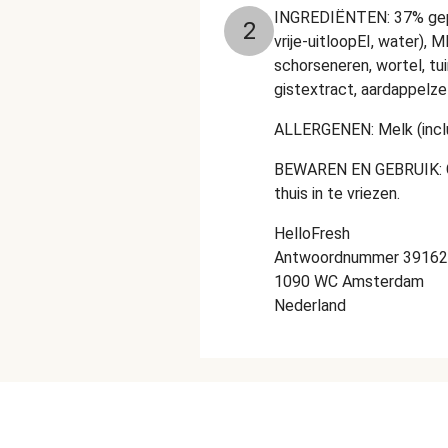
INGREDIËNTEN: 37% gepe
2
vrije-uitloopEI, water),
schorseneren, wortel, tui
gistextract, aardappelzetm
ALLERGENEN: Melk (inclusi
BEWAREN EN GEBRUIK: Gek
thuis in te vriezen.
HelloFresh
Antwoordnummer 3916
1090 WC Amsterdam
Nederland