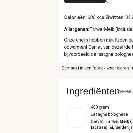
Calorieën
:
600 kcal
Eiwitten
:
32.
Allergenen
:
Tarwe
•
Melk (inclusie
Onze chefs hebben maaltijden gem
opwarmen! Geniet van dezelfde H
bijvoorbeeld de lasagne bologne
Gemaakt in een fabriek waar eieren, m
Ingrediënten
Hoeveel
400 gram
Lasagne bolognese
(
Bevat:
Tarwe, Melk (i
)
lactose), Ei, Selderij