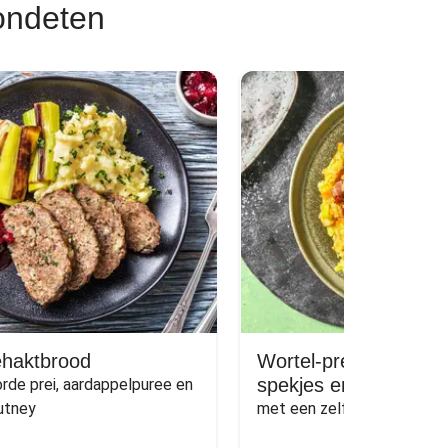
ondeten
ehaktbrood
Wortel-preistamppot
spekjes en gehaktbal
de prei, aardappelpuree en 
utney
met een zelfgemaakte jus