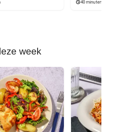
n
40 minuten
deze week