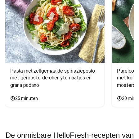
Pasta met zelfgemaakte spinaziepesto
Parelcous
met geroosterde cherrytomaatjes en 
met komko
grana padano
mosterdd
25 minuten
20 minu
De onmisbare HelloFresh-recepten van