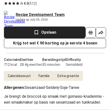
4.0
(
512
)
Recipe Development Team
Update op July 05, 2026
Opslaan
Krijg tot wel € 90 korting op je eerste 4 boxen
Calorieën
Eiwitten
Bereidingstijd
Difficulty
712 kcal
28.4g eiwitten
35 minuten
Gemiddeld
Caloriebewust
Familie
Extra groente
Allergenen
:
Sesamzaad
•
Selderij
•
Soja
•
Tarwe
Je brengt de broccoli op smaak met gomasio-kruidenmix -
een smaakmaker op basis van sesamzaad en tuinkruiden.