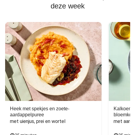
deze week
Heek met spekjes en zoete-
Kalkoen m
aardappelpuree
bloemkoo
met uienjus, prei en wortel
met aarda