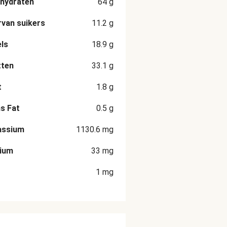
hydraten
64
g
van suikers
11.2
g
ls
18.9
g
tten
33.1
g
t
1.8
g
s Fat
0.5
g
assium
1130.6
mg
cium
33
mg
1
mg