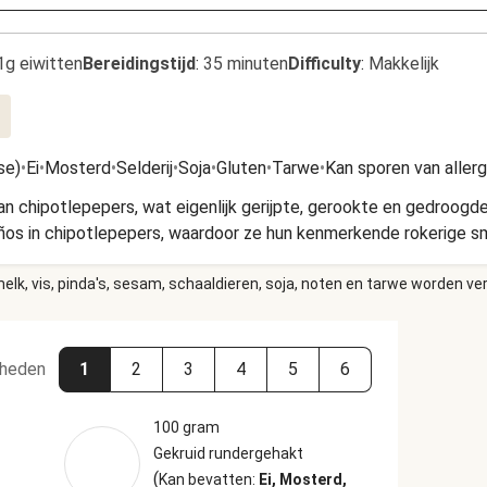
1g eiwitten
Bereidingstijd
:
35 minuten
Difficulty
:
Makkelijk
se)
•
Ei
•
Mosterd
•
Selderij
•
Soja
•
Gluten
•
Tarwe
•
Kan sporen van aller
 chipotlepepers, wat eigenlijk gerijpte, gerookte en gedroogde 
ños in chipotlepepers, waardoor ze hun kenmerkende rokerige sm
elk, vis, pinda's, sesam, schaaldieren, soja, noten en tarwe worden ve
heden
1
2
3
4
5
6
100 gram
Gekruid rundergehakt
(
Kan bevatten:
Ei, Mosterd,