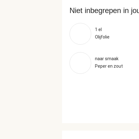
Niet inbegrepen in j
1 el
Olijfolie
naar smaak
Peper en zout