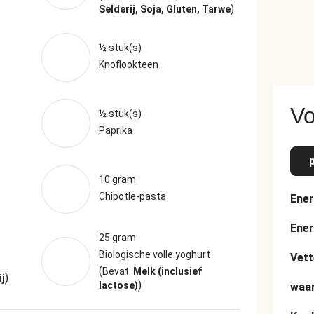
)
Selderij, Soja, Gluten, Tarwe
½ stuk(s)
Knoflookteen
Vo
½ stuk(s)
Paprika
10 gram
Chipotle-pasta
Ener
Ener
25 gram
Biologische volle yoghurt
Vett
(
Bevat:
Melk (inclusief
)
ij
)
lactose)
waar