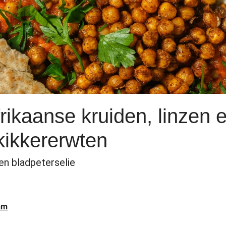
rikaanse kruiden, linzen 
kikkererwten
 en bladpeterselie
am