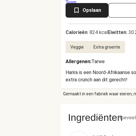
Opslaan
Calorieën
:
824 kcal
Eiwitten
:
30.
Veggie
Extra groente
Allergenen
:
Tarwe
Harira is een Noord-Afrikaanse s
extra crunch aan dit gerecht!
Gemaakt in een fabriek waar eieren, m
Ingrediënten
Hoeveel