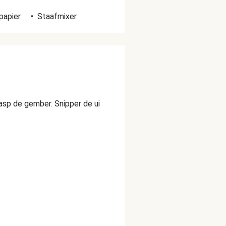
papier
•
Staafmixer
sp de gember. Snipper de ui