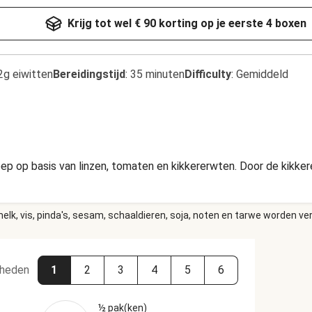
Krijg tot wel € 90 korting op je eerste 4 boxen
2g eiwitten
Bereidingstijd
:
35 minuten
Difficulty
:
Gemiddeld
oep op basis van linzen, tomaten en kikkererwten. Door de kikke
elk, vis, pinda's, sesam, schaaldieren, soja, noten en tarwe worden ve
heden
1
2
3
4
5
6
½ pak(ken)