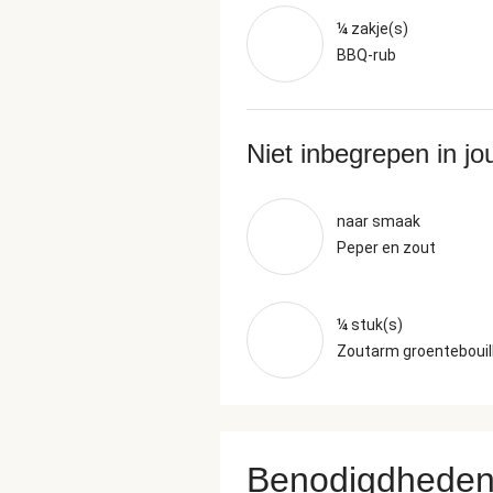
¼ zakje(s)
BBQ-rub
Niet inbegrepen in j
naar smaak
Peper en zout
¼ stuk(s)
Zoutarm groentebouil
Benodigdhede