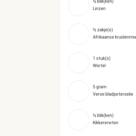
½ blik(ken)
Linzen
½ zakje(s)
Afrikaanse kruidenmi
1 stuk(s)
Wortel
5 gram
Verse bladpeterselie
½ blik(ken)
Kikkererwten