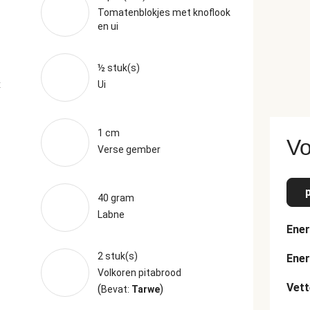
Tomatenblokjes met knoflook
en ui
½ stuk(s)
x
Ui
1 cm
Vo
Verse gember
40 gram
Labne
Ener
2 stuk(s)
Ener
Volkoren pitabrood
Vett
(
)
Bevat:
Tarwe