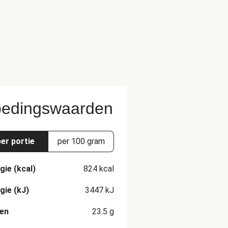
edingswaarden
per portie
per 100 gram
gie (kcal)
824
kcal
gie (kJ)
3447
kJ
en
23.5
g