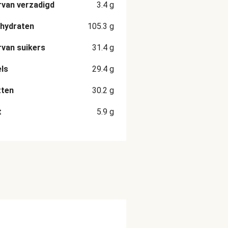
van verzadigd
3.4
g
hydraten
105.3
g
van suikers
31.4
g
ls
29.4
g
tten
30.2
g
t
5.9
g