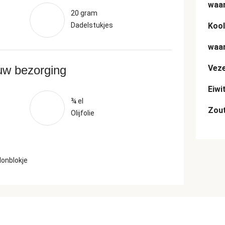
waar
20 gram
Dadelstukjes
Kool
waar
ouw bezorging
Veze
Eiwi
¾ el
Zou
Olijfolie
lonblokje
n