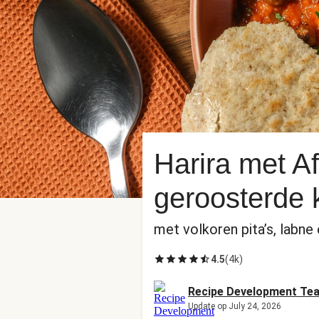
Harira met Af
geroosterde 
met volkoren pita’s, labne
4.5
(
4k
)
Recipe Development Te
Update op July 24, 2026