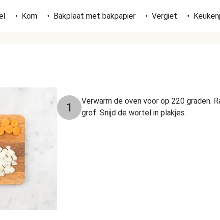
el
•
Kom
•
Bakplaat met bakpapier
•
Vergiet
•
Keuken
Verwarm de oven voor op 220 graden. Ra
1
grof. Snijd de wortel in plakjes.