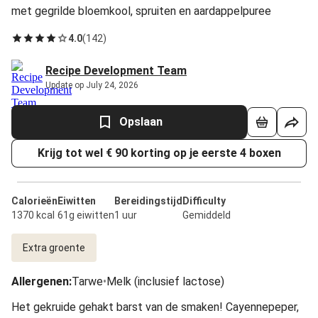
met gegrilde bloemkool, spruiten en aardappelpuree
4.0
(
142
)
Recipe Development Team
Update op July 24, 2026
Opslaan
Krijg tot wel € 90 korting op je eerste 4 boxen
Calorieën
Eiwitten
Bereidingstijd
Difficulty
1370 kcal
61g eiwitten
1 uur
Gemiddeld
Extra groente
Allergenen
:
Tarwe
•
Melk (inclusief lactose)
Het gekruide gehakt barst van de smaken! Cayennepeper,