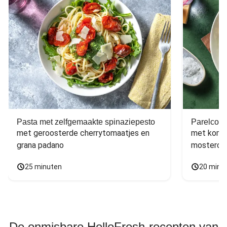
Pasta met zelfgemaakte spinaziepesto
Parelcous
met geroosterde cherrytomaatjes en 
met komko
grana padano
mosterdd
25 minuten
20 minu
De onmisbare HelloFresh-recepten van