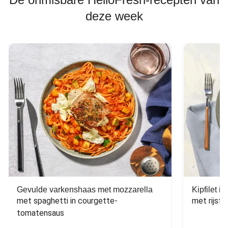
deze week
Gevulde varkenshaas met mozzarella
Kipfilet 
met spaghetti in courgette-
met rijst,
tomatensaus