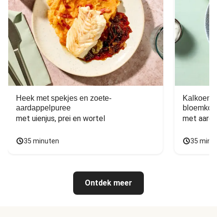
Heek met spekjes en zoete-
Kalkoen m
aardappelpuree
bloemkoo
met uienjus, prei en wortel
met aarda
35 minuten
35 minu
Ontdek meer