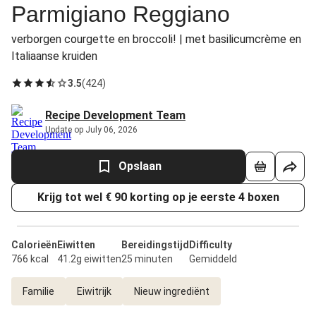
Parmigiano Reggiano
verborgen courgette en broccoli! | met basilicumcrème en
Italiaanse kruiden
3.5
(
424
)
Recipe Development Team
Update op July 06, 2026
Opslaan
Krijg tot wel € 90 korting op je eerste 4 boxen
Calorieën
Eiwitten
Bereidingstijd
Difficulty
766 kcal
41.2g eiwitten
25 minuten
Gemiddeld
Familie
Eiwitrijk
Nieuw ingrediënt