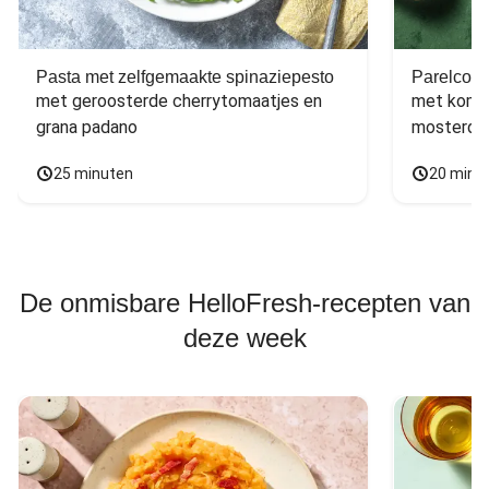
Pasta met zelfgemaakte spinaziepesto
Parelcous
met geroosterde cherrytomaatjes en 
met komko
grana padano
mosterdd
25 minuten
20 minu
De onmisbare HelloFresh-recepten van
deze week