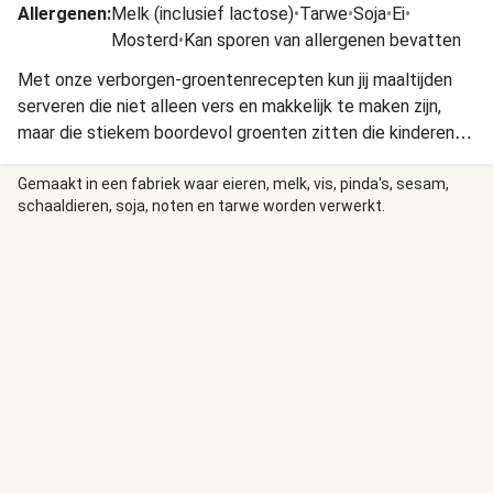
Allergenen
:
Melk (inclusief lactose)
•
Tarwe
•
Soja
•
Ei
•
Mosterd
•
Kan sporen van allergenen bevatten
Met onze verborgen-groentenrecepten kun jij maaltijden
serveren die niet alleen vers en makkelijk te maken zijn,
maar die stiekem boordevol groenten zitten die kinderen
normaal naar de zijkant van hun bord duwen. Een stressvrij
familiediner!
Gemaakt in een fabriek waar eieren, melk, vis, pinda's, sesam,
schaaldieren, soja, noten en tarwe worden verwerkt.