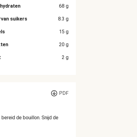
hydraten
68
g
van suikers
8.3
g
ls
15
g
tten
20
g
t
2
g
PDF
ereid de bouillon. Snijd de