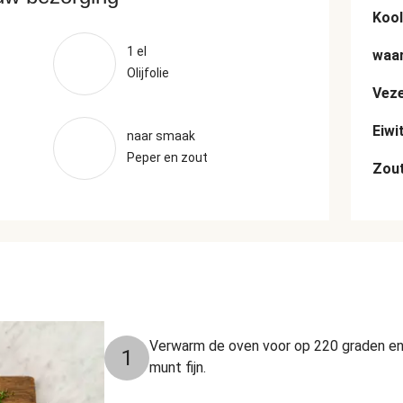
Kool
1 el
waar
Olijfolie
Veze
Eiwi
naar smaak
Peper en zout
Zou
Verwarm de oven voor op 220 graden en b
1
munt fijn.