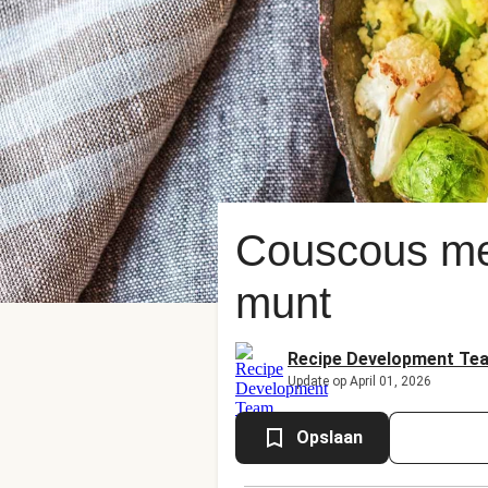
Couscous met
munt
Recipe Development Te
Update op April 01, 2026
Opslaan