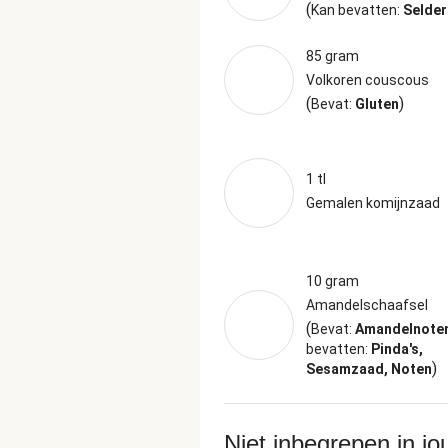
(
Kan bevatten:
Selder
85 gram
Volkoren couscous
(
)
Bevat:
Gluten
1 tl
Gemalen komijnzaad
10 gram
Amandelschaafsel
(
Bevat:
Amandelnote
bevatten:
Pinda's,
)
Sesamzaad, Noten
Niet inbegrepen in j