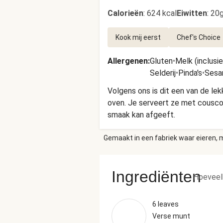
Calorieën
:
624 kcal
Eiwitten
:
20g
Kook mij eerst
Chef's Choice
Allergenen
:
Gluten
•
Melk (inclusi
Selderij
•
Pinda's
•
Sesa
Volgens ons is dit een van de le
oven. Je serveert ze met cousco
smaak kan afgeeft.
Gemaakt in een fabriek waar eieren, m
Ingrediënten
Hoeveel
6 leaves
Verse munt