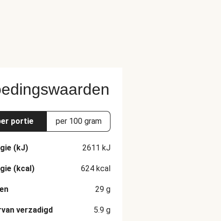
edingswaarden
per portie
per 100 gram
gie (kJ)
2611
kJ
gie (kcal)
624
kcal
en
29
g
van verzadigd
5.9
g