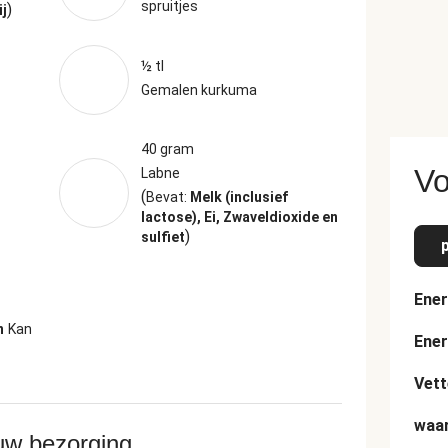
spruitjes
)
ij
½ tl
Gemalen kurkuma
40 gram
Vo
Labne
(
Bevat:
Melk (inclusief
lactose), Ei, Zwaveldioxide en
)
sulfiet
Ener
n
Kan
Ener
Vett
waar
ouw bezorging