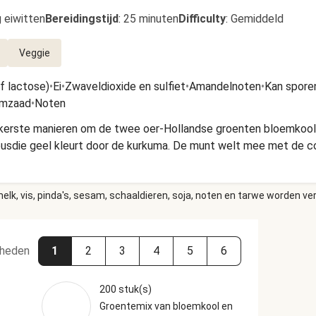
 eiwitten
Bereidingstijd
:
25 minuten
Difficulty
:
Gemiddeld
Veggie
ef lactose)
•
Ei
•
Zwaveldioxide en sulfiet
•
Amandelnoten
•
Kan spore
mzaad
•
Noten
kkerste manieren om de twee oer-Hollandse groenten bloemkool e
usdie geel kleurt door de kurkuma. De munt welt mee met de c
elk, vis, pinda's, sesam, schaaldieren, soja, noten en tarwe worden ve
heden
1
2
3
4
5
6
200 stuk(s)
Groentemix van bloemkool en