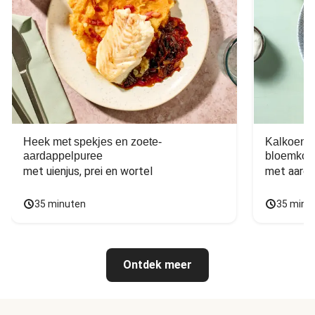
Heek met spekjes en zoete-
Kalkoen m
aardappelpuree
bloemkoo
met uienjus, prei en wortel
met aarda
35 minuten
35 minu
Ontdek meer