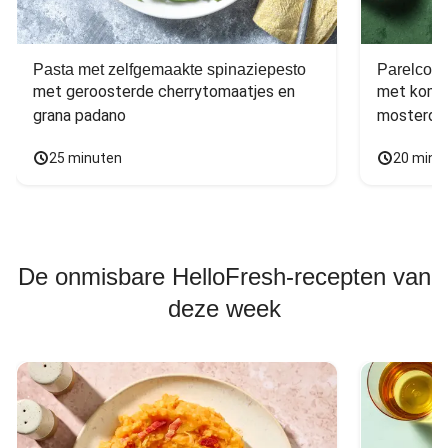
Pasta met zelfgemaakte spinaziepesto
Parelcous
met geroosterde cherrytomaatjes en 
met komko
grana padano
mosterdd
25 minuten
20 minu
De onmisbare HelloFresh-recepten van
deze week