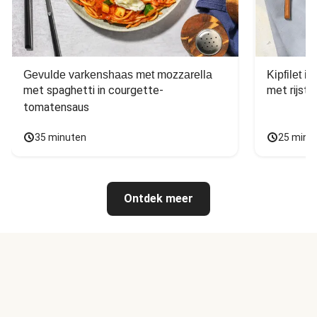
Gevulde varkenshaas met mozzarella
Kipfilet 
met spaghetti in courgette-
met rijst,
tomatensaus
35 minuten
25 minu
Ontdek meer