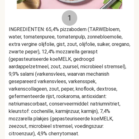
1
INGREDIËNTEN: 65,4% pizzabodem (TARWEbloem,
water, tomatenpuree, tomatenpulp, zonnebloemolie,
extra vergine olijfolie, gist, zout, olijfolie, suiker, oregano,
zwarte peper), 12,4% mozzarella geraspt
(gepasteuriseerde koeMELK, gedroogd
aardappelzetmeel, zout, zuursel, microbieel stremsel),
9,9% salami (varkensvlees, waarvan mechanish
gesepareerd varkensvlees, varkensspek,
varkenscollageen, zout, peper, knoflook, dextrose,
gefermenteerde rijst, rookaroma, antioxidant:
natriumascorbaat, conserveermiddel: natriumnitriet,
kleurstof: cochenille, karmijnzuur, karmijn), 7,4%
mozzarella plakjes (gepasteuriseerde koeMELK,
zeezout, microbieel stremsel, voedingszuur:
citroenzuur), 4,9% cherrytomaat.