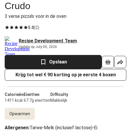
Crudo
3 verse pizza's voor in de oven
5.0
(
2
)
Recipe Development Team
Update op July 05, 2026
Opslaan
Krijg tot wel € 90 korting op je eerste 4 boxen
Calorieën
Eiwitten
Difficulty
1411 kcal
67.7g eiwitten
Makkelijk
Opwarmen
Allergenen
:
Tarwe
•
Melk (inclusief lactose)
•
Ei