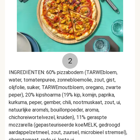
2
INGREDIËNTEN: 60% pizzabodem (TARWEbloem,
water, tomatenpuree, zonnebloemolie, zout, gist,
olijfolie, suiker, TARWEmoutbloem, oregano, zwarte
peper), 20% kipshoarma (19% kip, komijn, paprika,
kurkuma, peper, gember, chili, nootmuskaat, zout, ui,
natuurlijke aroma's, bouillonpoeder, aroma,
chichoreiwortelvezel, kruiden), 11% geraspte
mozzarella (gepasteuriseerde koeMELK, gedroogd
aardappelzetmeel, zout, zuursel, microbieel stremsel),
cherrytomaat, rode ui, lente ui.