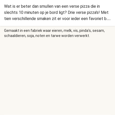
Wat is er beter dan smullen van een verse pizza die in
slechts 10 minuten op je bord ligt? Drie verse pizza's! Met
tien verschillende smaken zit er voor ieder een favoriet bij.
Ga vanavond voor pizza salami, kip shoarma en prosciutto
crudo. Dat is gemakkelijk genieten.
Gemaakt in een fabriek waar eieren, melk, vis, pinda's, sesam,
schaaldieren, soja, noten en tarwe worden verwerkt.