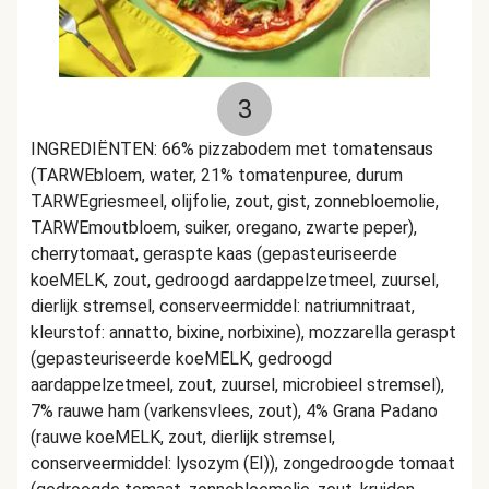
3
INGREDIËNTEN: 66% pizzabodem met tomatensaus
(TARWEbloem, water, 21% tomatenpuree, durum
TARWEgriesmeel, olijfolie, zout, gist, zonnebloemolie,
TARWEmoutbloem, suiker, oregano, zwarte peper),
cherrytomaat, geraspte kaas (gepasteuriseerde
koeMELK, zout, gedroogd aardappelzetmeel, zuursel,
dierlijk stremsel, conserveermiddel: natriumnitraat,
kleurstof: annatto, bixine, norbixine), mozzarella geraspt
(gepasteuriseerde koeMELK, gedroogd
aardappelzetmeel, zout, zuursel, microbieel stremsel),
7% rauwe ham (varkensvlees, zout), 4% Grana Padano
(rauwe koeMELK, zout, dierlijk stremsel,
conserveermiddel: lysozym (EI)), zongedroogde tomaat