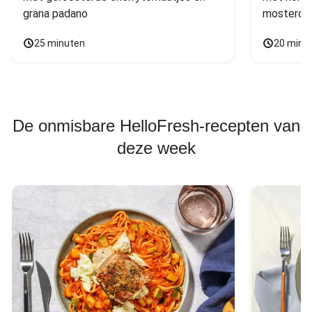
grana padano
mosterdd
25 minuten
20 minu
De onmisbare HelloFresh-recepten van
deze week