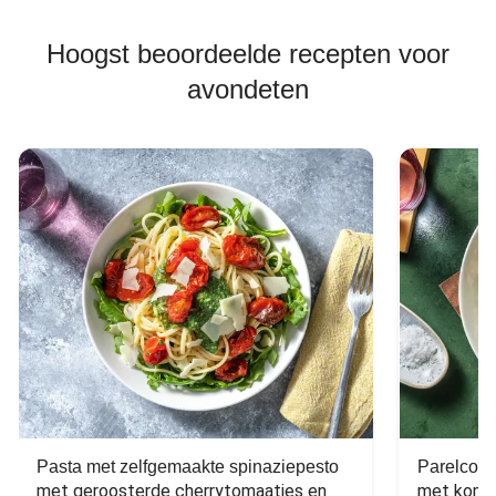
Hoogst beoordeelde recepten voor
avondeten
Pasta met zelfgemaakte spinaziepesto
Parelcous
met geroosterde cherrytomaatjes en 
met komko