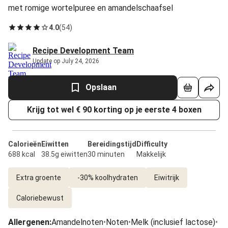
met romige wortelpuree en amandelschaafsel
4.0
(
54
)
Recipe Development Team
Update op July 24, 2026
Opslaan
Krijg tot wel € 90 korting op je eerste 4 boxen
Calorieën
Eiwitten
Bereidingstijd
Difficulty
688 kcal
38.5g eiwitten
30 minuten
Makkelijk
Extra groente
-30% koolhydraten
Eiwitrijk
Caloriebewust
Allergenen
:
Amandelnoten
•
Noten
•
Melk (inclusief lactose)
•