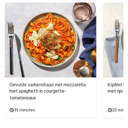
Gevulde varkenshaas met mozzarella
Kipfilet 
met spaghetti in courgette-
met rijst,
tomatensaus
35 minuten
25 minu