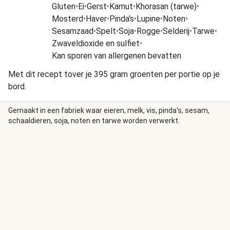
Gluten
•
Ei
•
Gerst
•
Kamut
•
Khorasan (tarwe)
•
Mosterd
•
Haver
•
Pinda's
•
Lupine
•
Noten
•
Sesamzaad
•
Spelt
•
Soja
•
Rogge
•
Selderij
•
Tarwe
•
Zwaveldioxide en sulfiet
•
Kan sporen van allergenen bevatten
Met dit recept tover je 395 gram groenten per portie op je
bord.
Gemaakt in een fabriek waar eieren, melk, vis, pinda's, sesam,
schaaldieren, soja, noten en tarwe worden verwerkt.