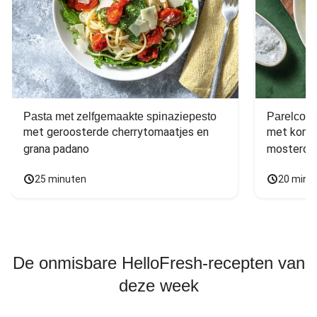
Pasta met zelfgemaakte spinaziepesto
Parelcous
met geroosterde cherrytomaatjes en 
met komko
grana padano
mosterdd
25 minuten
20 minu
De onmisbare HelloFresh-recepten van
deze week