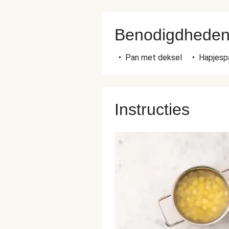
Benodigdhede
•
Pan met deksel
•
Hapjesp
Instructies