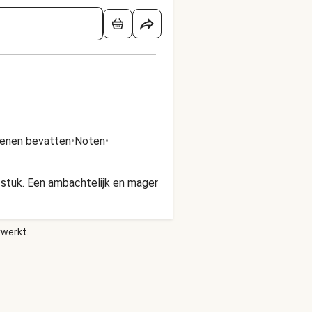
genen bevatten
•
Noten
•
efstuk. Een ambachtelijk en mager
rwerkt.