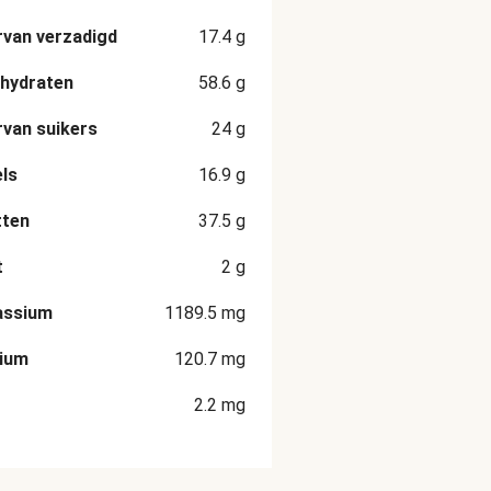
van verzadigd
17.4
g
hydraten
58.6
g
van suikers
24
g
ls
16.9
g
tten
37.5
g
t
2
g
assium
1189.5
mg
cium
120.7
mg
2.2
mg