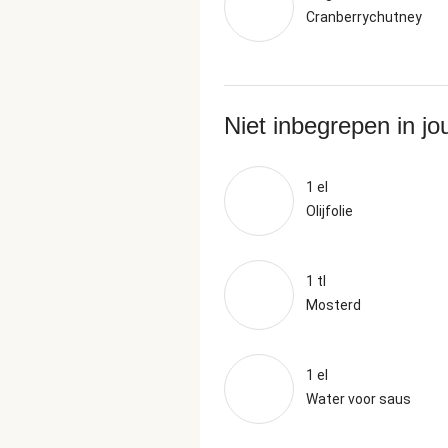
Cranberrychutney
Niet inbegrepen in j
1 el
Olijfolie
1 tl
Mosterd
1 el
Water voor saus