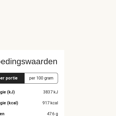
edingswaarden
per portie
per 100 gram
gie (kJ)
3837
kJ
gie (kcal)
917
kcal
en
47.6
g