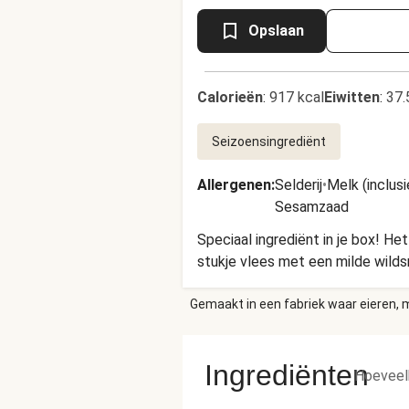
Opslaan
Calorieën
:
917 kcal
Eiwitten
:
37.
Seizoensingrediënt
Allergenen
:
Selderij
•
Melk (inclusi
Sesamzaad
Speciaal ingrediënt in je box! H
stukje vlees met een milde wild
Gemaakt in een fabriek waar eieren, m
Ingrediënten
Hoeveel