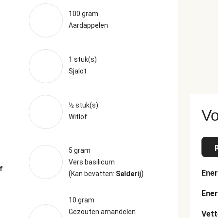
100 gram
Aardappelen
1 stuk(s)
Sjalot
½ stuk(s)
Vo
Witlof
5 gram
Vers basilicum
f
Ener
(
)
Kan bevatten:
Selderij
Ener
10 gram
Gezouten amandelen
Vett