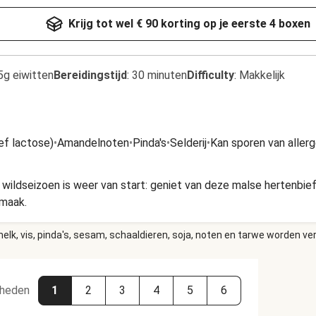
Krijg tot wel € 90 korting op je eerste 4 boxen
5g eiwitten
Bereidingstijd
:
30 minuten
Difficulty
:
Makkelijk
ef lactose)
•
Amandelnoten
•
Pinda's
•
Selderij
•
Kan sporen van aller
et wildseizoen is weer van start: geniet van deze malse hertenbi
smaak.
elk, vis, pinda's, sesam, schaaldieren, soja, noten en tarwe worden ve
heden
1
2
3
4
5
6