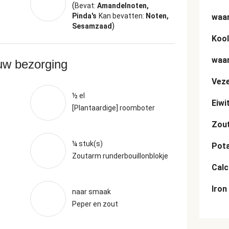
(
Bevat:
Amandelnoten,
Pinda's
Kan bevatten:
Noten,
waar
)
Sesamzaad
Kool
waar
ouw bezorging
Veze
½ el
Eiwi
[Plantaardige] roomboter
Zou
¼ stuk(s)
Pot
Zoutarm runderbouillonblokje
Cal
Iron
naar smaak
Peper en zout