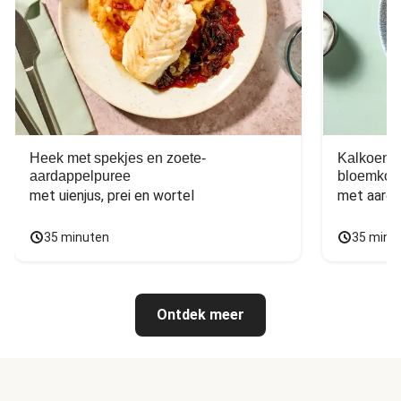
Heek met spekjes en zoete-
Kalkoen m
aardappelpuree
bloemkoo
met uienjus, prei en wortel
met aarda
35 minuten
35 minu
Ontdek meer