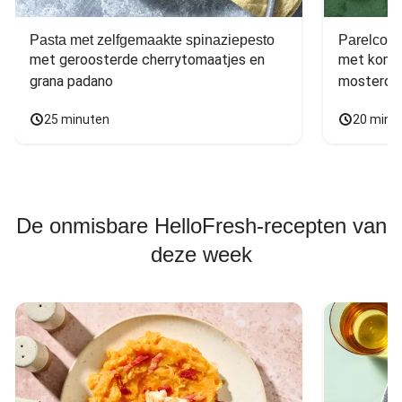
Pasta met zelfgemaakte spinaziepesto
Parelcous
met geroosterde cherrytomaatjes en 
met komko
grana padano
mosterdd
25 minuten
20 minu
De onmisbare HelloFresh-recepten van
deze week