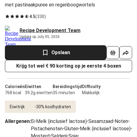
met pastinaakpuree en regenboogwortels
4.5
(
330
)
Recipe Development Team
Update op July 05, 2026
Opslaan
Krijg tot wel € 90 korting op je eerste 4 boxen
Calorieën
Eiwitten
Bereidingstijd
Difficulty
768 kcal
39.2g eiwitten
35 minuten
Makkelijk
Eiwitrijk
-30% koolhydraten
Allergenen
:
Ei
•
Melk (inclusief lactose)
•
Sesamzaad
•
Noten
•
Pistachenoten
•
Gluten
•
Melk (inclusief lactose)
•
Mosterd
•
Selderij
•
Soja
•