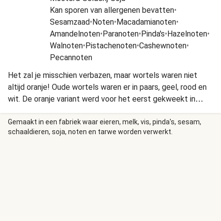
Kan sporen van allergenen bevatten
•
Sesamzaad
•
Noten
•
Macadamianoten
•
Amandelnoten
•
Paranoten
•
Pinda's
•
Hazelnoten
•
Walnoten
•
Pistachenoten
•
Cashewnoten
•
Pecannoten
Het zal je misschien verbazen, maar wortels waren niet
altijd oranje! Oude wortels waren er in paars, geel, rood en
wit. De oranje variant werd voor het eerst gekweekt in
Nederland in de 17e eeuw.
Gemaakt in een fabriek waar eieren, melk, vis, pinda's, sesam,
schaaldieren, soja, noten en tarwe worden verwerkt.