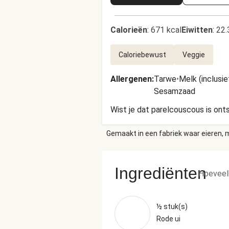
Calorieën
:
671 kcal
Eiwitten
:
22.
Caloriebewust
Veggie
Allergenen
:
Tarwe
•
Melk (inclusie
Sesamzaad
Wist je dat parelcouscous is onts
Gemaakt in een fabriek waar eieren, m
Ingrediënten
Hoeveel
½ stuk(s)
Rode ui