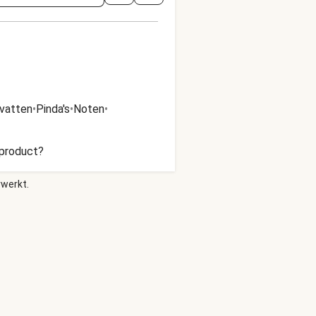
evatten
•
Pinda's
•
Noten
•
s product?
rwerkt.