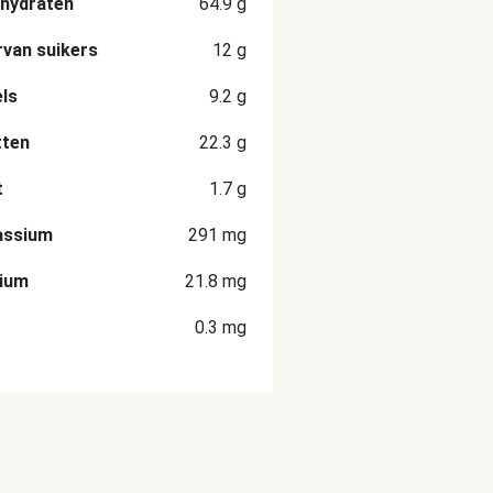
hydraten
64.9
g
van suikers
12
g
ls
9.2
g
tten
22.3
g
t
1.7
g
assium
291
mg
cium
21.8
mg
0.3
mg