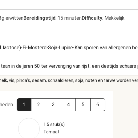
3g eiwitten
Bereidingstijd
:
15 minuten
Difficulty
:
Makkelijk
f lactose)
•
Ei
•
Mosterd
•
Soja
•
Lupine
•
Kan sporen van allergenen b
taan in de jaren 50 ter vervanging van rijst, een destijds schaar
elk, vis, pinda's, sesam, schaaldieren, soja, noten en tarwe worden ve
heden
1
2
3
4
5
6
1.5 stuk(s)
Tomaat