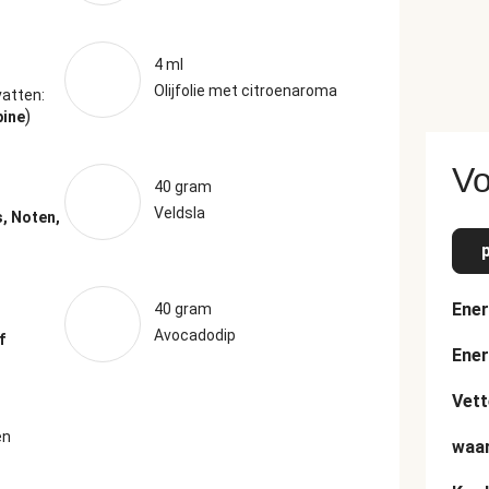
4 ml
Olijfolie met citroenaroma
atten:
)
pine
Vo
40 gram
Veldsla
s, Noten,
Ener
40 gram
Avocadodip
f
Ener
Vett
en
waar