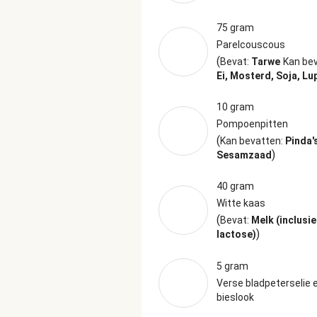
75 gram
Parelcouscous
(
Bevat:
Tarwe
Kan bev
Ei, Mosterd, Soja, Lu
10 gram
Pompoenpitten
(
Kan bevatten:
Pinda'
)
Sesamzaad
40 gram
Witte kaas
(
Bevat:
Melk (inclusie
)
lactose)
5 gram
Verse bladpeterselie 
bieslook