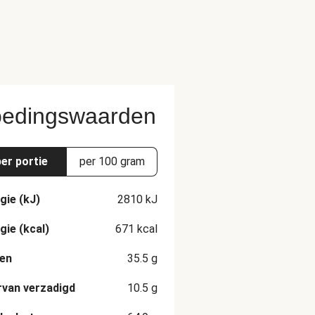
edingswaarden
per portie
per 100 gram
gie (kJ)
2810
kJ
gie (kcal)
671
kcal
en
35.5
g
van verzadigd
10.5
g