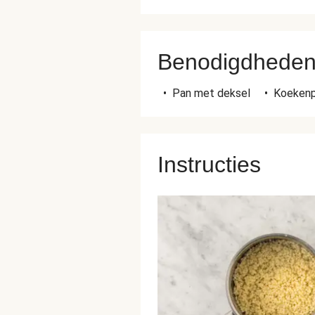
Benodigdhede
•
Pan met deksel
•
Koeken
Instructies