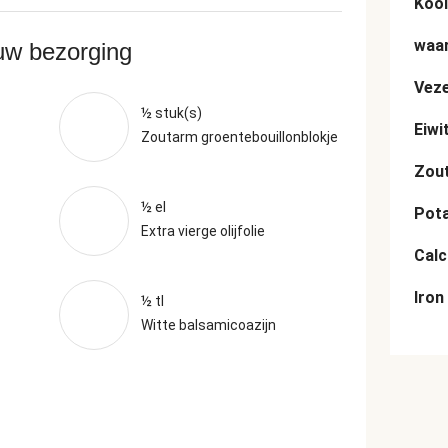
Kool
waar
ouw bezorging
Veze
½ stuk(s)
Eiwi
Zoutarm groentebouillonblokje
Zou
½ el
Pot
Extra vierge olijfolie
Cal
Iron
½ tl
Witte balsamicoazijn