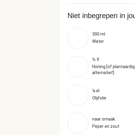
Niet inbegrepen in j
300 ml
Water
½ tl
Honing [of plantaardig
alternatief]
¼ el
Olijfolie
naar smaak
Peper en zout