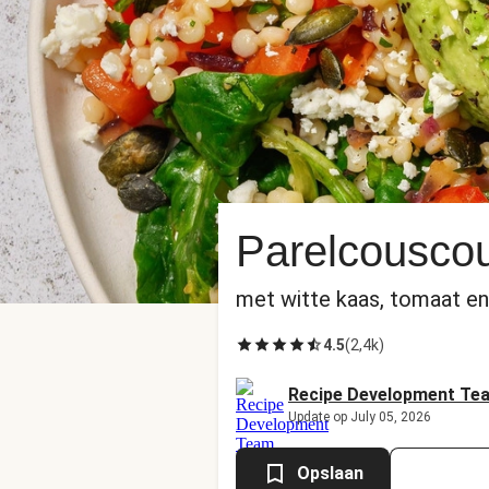
Parelcousco
met witte kaas, tomaat en
4.5
(
2,4k
)
Recipe Development Te
Update op July 05, 2026
Opslaan