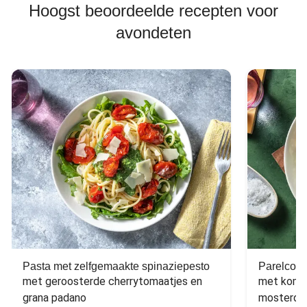
Hoogst beoordeelde recepten voor
avondeten
Pasta met zelfgemaakte spinaziepesto
Parelcous
met geroosterde cherrytomaatjes en 
met komko
grana padano
mosterdd