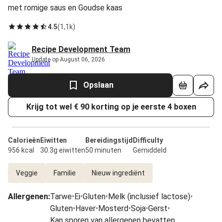
met romige saus en Goudse kaas
4.5
(
1,1k
)
Recipe Development Team
Update op August 06, 2026
Opslaan
Krijg tot wel € 90 korting op je eerste 4 boxen
Calorieën
Eiwitten
Bereidingstijd
Difficulty
956 kcal
30.3g eiwitten
50 minuten
Gemiddeld
Veggie
Familie
Nieuw ingrediënt
Allergenen
:
Tarwe
•
Ei
•
Gluten
•
Melk (inclusief lactose)
•
Gluten
•
Haver
•
Mosterd
•
Soja
•
Gerst
•
Kan sporen van allergenen bevatten