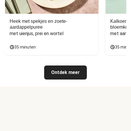
Heek met spekjes en zoete-
Kalkoen m
aardappelpuree
bloemkoo
met uienjus, prei en wortel
met aarda
35 minuten
35 minu
Ontdek meer