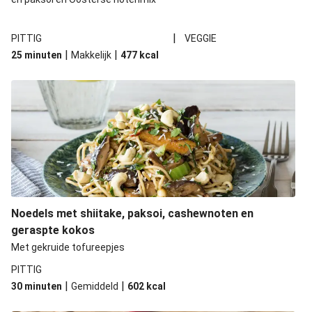
|
PITTIG
VEGGIE
|
|
25 minuten
Makkelijk
477
kcal
Noedels met shiitake, paksoi, cashewnoten en
geraspte kokos
Met gekruide tofureepjes
PITTIG
|
|
30 minuten
Gemiddeld
602
kcal