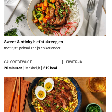
Sweet & sticky biefstukreepjes
met rijst, paksoi, radijs en koriander
|
CALORIEBEWUST
EIWITRIJK
|
|
20 minuten
Makkelijk
619
kcal