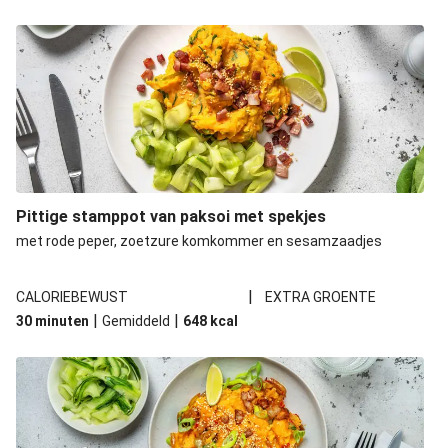
Fusion biefstukreepjes met Thais basilicum en
vijfspecerijenpoeder
Curry met plantaardige kipstukjes en paksoi
Kung Pao stijl veggie runderstukjes met knapperige
pinda's
Pittige stamppot van paksoi met spekjes
met rode peper, zoetzure komkommer en sesamzaadjes
|
CALORIEBEWUST
EXTRA GROENTE
|
|
30 minuten
Gemiddeld
648
kcal