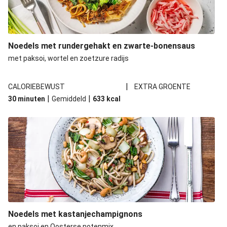
Noedels met rundergehakt en zwarte-bonensaus
met paksoi, wortel en zoetzure radijs
|
CALORIEBEWUST
EXTRA GROENTE
|
|
30 minuten
Gemiddeld
633
kcal
Noedels met kastanjechampignons
en paksoi en Oosterse notenmix