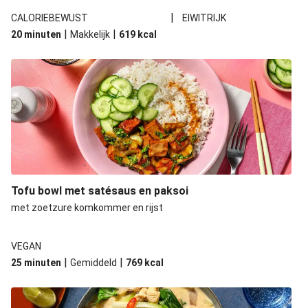
Mee Goreng stijl noedels met kip-kalkoengehakt
|
CALORIEBEWUST
EIWITRIJK
Noedels met vegetarische runderstukjes in pittige
|
|
20 minuten
Makkelijk
619
kcal
saus
Noedels met Thaise-stijl gehaktballetjes
Noedels met kip, pinda's en paksoi
Noedels met veggie runderstukjes in pittige saus
Tofu bowl met satésaus en paksoi
met zoetzure komkommer en rijst
VEGAN
|
|
25 minuten
Gemiddeld
769
kcal