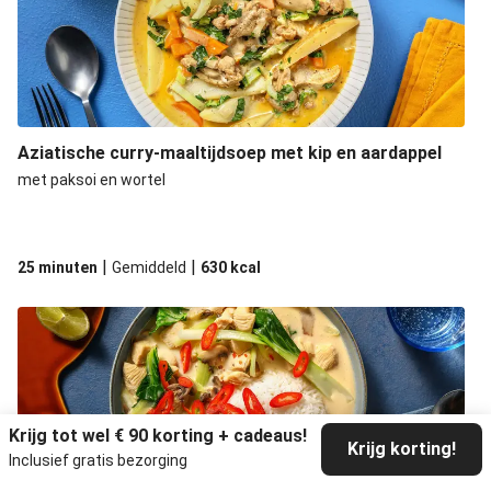
Pittige stamppot van paksoi met spekjes
Pittige stamppot van paksoi met spekjes
Pittige stamppot van paksoi met spekjes
Pittige stamppot van paksoi met spekjes
Aziatische curry-maaltijdsoep met kip en aardappel
met paksoi en wortel
|
|
25 minuten
Gemiddeld
630
kcal
Krijg tot wel € 90 korting + cadeaus!
Krijg korting!
Inclusief gratis bezorging