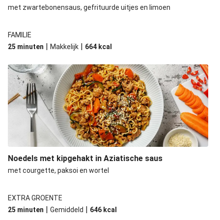
Parelgerst met kogelbiefstuk en paksoi
met zwartebonensaus, gefrituurde uitjes en limoen
Thaise groene curry met zelfgedraaide kipballetjes
FAMILIE
Pittige Thaise hamburger
|
|
25 minuten
Makkelijk
664
kcal
Varkenshaas met Aziatische zoet-pittige saus
Wokschotel met biefstukreepjes en paksoi
Varkenshaas met Aziatische zoetpittige saus
Gekruide tofu met gegrilde paksoi
Kippendij in kokossaus met paksoi
Noedels met kipgehakt in Aziatische saus
met courgette, paksoi en wortel
EXTRA GROENTE
|
|
25 minuten
Gemiddeld
646
kcal