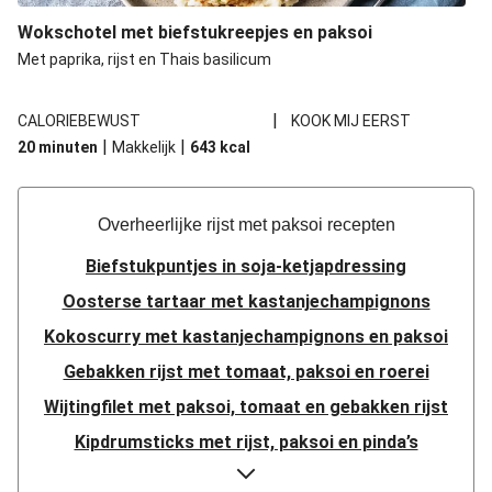
Wokschotel met biefstukreepjes en paksoi
Met paprika, rijst en Thais basilicum
|
CALORIEBEWUST
KOOK MIJ EERST
|
|
20 minuten
Makkelijk
643
kcal
Overheerlijke rijst met paksoi recepten
Biefstukpuntjes in soja-ketjapdressing
Oosterse tartaar met kastanjechampignons
Kokoscurry met kastanjechampignons en paksoi
Gebakken rijst met tomaat, paksoi en roerei
Wijtingfilet met paksoi, tomaat en gebakken rijst
Kipdrumsticks met rijst, paksoi en pinda’s
Gebakken rijst met paksoi, cashewnoten en spiegelei