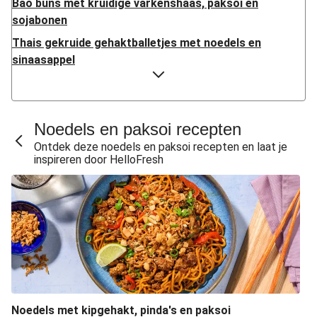
Bao buns met kruidige varkenshaas, paksoi en
sojabonen
Thais gekruide gehaktballetjes met noedels en
sinaasappel
Aziatische curry-maaltijdsoep met kip en aardappel
Noedels met rundergehakt en zwarte-bonensaus
Noedels en paksoi recepten
Pittige stamppot van paksoi met spekjes
Ontdek deze noedels en paksoi recepten en laat je
Kipfilethaasjes in zoete saus met knoflookrijst
inspireren door HelloFresh
Tom kha kai soep met kip en kokosmelk
Pittige groene viscurry met rijst
Vegetarische kipcurry met rijst
Biefstukreepjes met rijst en paksoi
Gebakken rijst met roerei en paksoi
Double protein - Japanse noedelsoep met dubbele
portie kipfilet
Noedels met kipgehakt, pinda's en paksoi