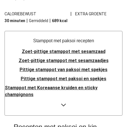
|
CALORIEBEWUST
EXTRA GROENTE
|
|
30 minuten
Gemiddeld
689
kcal
Stamppot met paksoi recepten
Zoet-pittige stamppot met sesamzaad
Zoet-pittige stamppot met sesamzaadjes
Pittige stamppot van paksoi met spekjes
Pittige stamppot met paksoi en spekjes
Stamppot met Koreaanse kruiden en sticky
champignons
Pittige stamppot van paksoi met spekjes
Stamppot met Koreaanse kruiden en sticky
champignons
Recepten met paksoi en kip