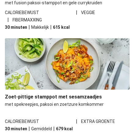
met fusion paksoi-stamppot en gele currykruiden
|
CALORIEBEWUST
VEGGIE
|
FIBERMAXXING
|
|
30 minuten
Makkelijk
615
kcal
Zoet-pittige stamppot met sesamzaadjes
met spekreepjes, paksoi en zoetzure komkommer
|
CALORIEBEWUST
EXTRA GROENTE
|
|
30 minuten
Gemiddeld
679
kcal