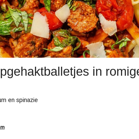
pgehaktballetjes in romig
um en spinazie
am