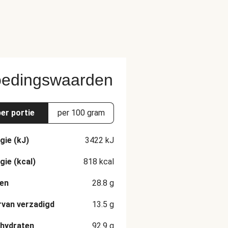
edingswaarden
per portie
per 100 gram
gie (kJ)
3422
kJ
gie (kcal)
818
kcal
en
28.8
g
van verzadigd
13.5
g
hydraten
92.9
g