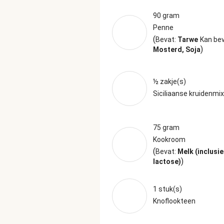
90 gram
Penne
(
Bevat:
Tarwe
Kan bev
)
Mosterd, Soja
½ zakje(s)
Siciliaanse kruidenmix
75 gram
Kookroom
(
Bevat:
Melk (inclusie
)
lactose)
1 stuk(s)
Knoflookteen