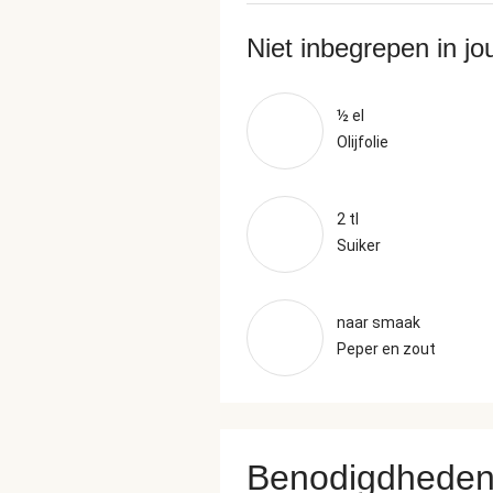
Niet inbegrepen in j
½ el
Olijfolie
2 tl
Suiker
naar smaak
Peper en zout
Benodigdhede