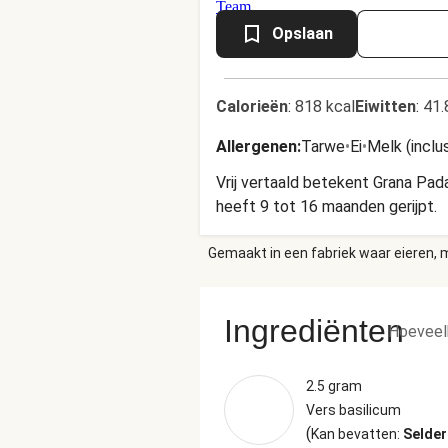
Opslaan
Calorieën
:
818 kcal
Eiwitten
:
41.
Allergenen
:
Tarwe
•
Ei
•
Melk (inclu
Vrij vertaald betekent Grana Pad
heeft 9 tot 16 maanden gerijpt.
Gemaakt in een fabriek waar eieren, m
Ingrediënten
Hoeveel
2.5 gram
Vers basilicum
(
Kan bevatten:
Selder