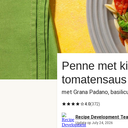
Penne met ki
tomatensaus
met Grana Padano, basilic
4.0
(
372
)
Recipe Development Te
Update op July 24, 2026