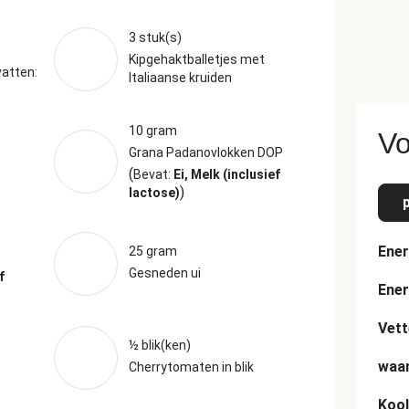
3 stuk(s)
Kipgehaktballetjes met
atten:
Italiaanse kruiden
10 gram
Vo
Grana Padanovlokken DOP
(
Bevat:
Ei, Melk (inclusief
)
lactose)
Ener
25 gram
Gesneden ui
f
Ener
Vett
½ blik(ken)
waar
Cherrytomaten in blik
Kool