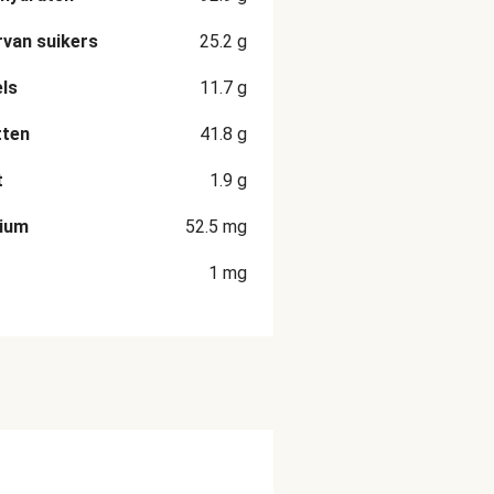
van suikers
25.2
g
ls
11.7
g
tten
41.8
g
t
1.9
g
cium
52.5
mg
1
mg