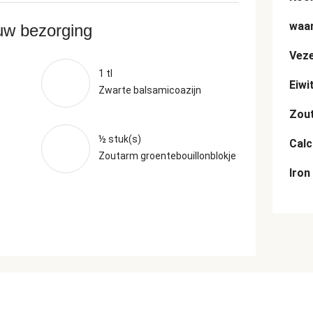
waar
ouw bezorging
Veze
1 tl
Eiwi
Zwarte balsamicoazijn
Zou
½ stuk(s)
Cal
Zoutarm groentebouillonblokje
Iron
n