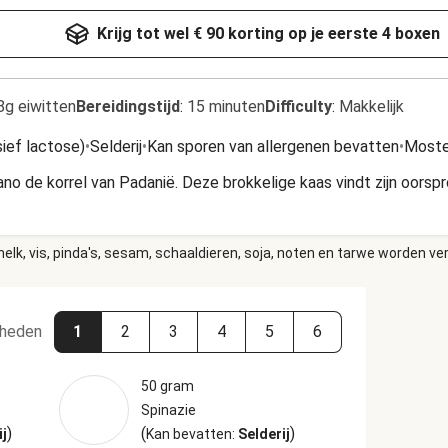
Krijg tot wel € 90 korting op je eerste 4 boxen
8g eiwitten
Bereidingstijd
:
15 minuten
Difficulty
:
Makkelijk
sief lactose)
•
Selderij
•
Kan sporen van allergenen bevatten
•
Moste
ano de korrel van Padanië. Deze brokkelige kaas vindt zijn oorsp
elk, vis, pinda's, sesam, schaaldieren, soja, noten en tarwe worden ve
heden
1
2
3
4
5
6
50 gram
Spinazie
)
(
)
ij
Kan bevatten:
Selderij