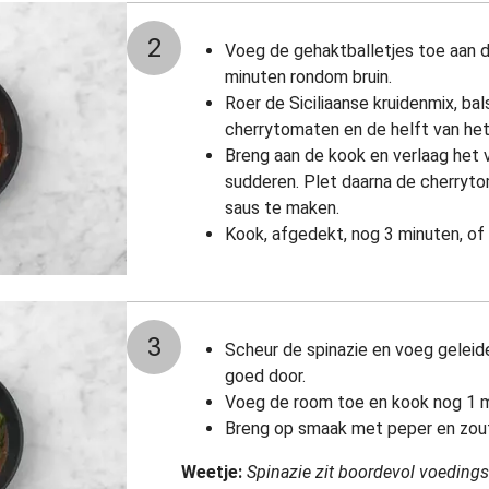
2
Voeg de gehaktballetjes toe aan de
minuten rondom bruin.
Roer de Siciliaanse kruidenmix, bals
cherrytomaten en de helft van het
Breng aan de kook en verlaag het v
sudderen. Plet daarna de cherryt
saus te maken.
Kook, afgedekt, nog 3 minuten, of 
3
Scheur de spinazie en voeg geleide
goed door.
Voeg de room toe en kook nog 1 m
Breng op smaak met peper en zou
Weetje:
Spinazie zit boordevol voedingsst