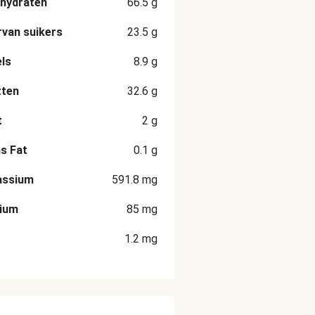
hydraten
66.5
g
van suikers
23.5
g
ls
8.9
g
tten
32.6
g
t
2
g
s Fat
0.1
g
assium
591.8
mg
cium
85
mg
1.2
mg