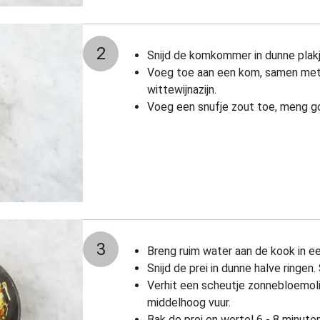
2
Snijd de komkommer in dunne plakj
Voeg toe aan een kom, samen met 
wittewijnazijn.
Voeg een snufje zout toe, meng g
3
Breng ruim water aan de kook in e
Snijd de prei in dunne halve ringen. 
Verhit een scheutje zonnebloemoli
middelhoog vuur.
Bak de prei en wortel 6 - 8 minut