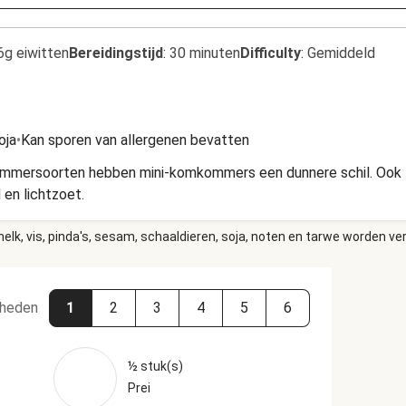
6g eiwitten
Bereidingstijd
:
30 minuten
Difficulty
:
Gemiddeld
oja
•
Kan sporen van allergenen bevatten
mmersoorten hebben mini-komkommers een dunnere schil. Ook zijn
 en lichtzoet.
elk, vis, pinda's, sesam, schaaldieren, soja, noten en tarwe worden ve
heden
1
2
3
4
5
6
½ stuk(s)
Prei