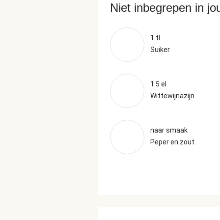
Niet inbegrepen in j
1 tl
Suiker
1.5 el
Wittewijnazijn
naar smaak
Peper en zout