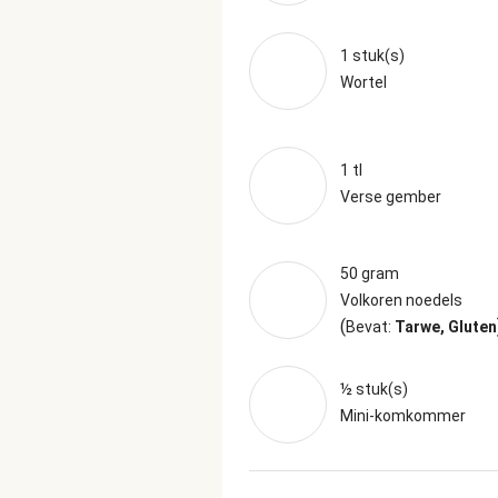
1 stuk(s)
Wortel
1 tl
Verse gember
50 gram
Volkoren noedels
(
Bevat:
Tarwe, Gluten
½ stuk(s)
Mini-komkommer