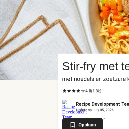
Stir-fry met t
met noedels en zoetzur
4.0
(
1,8k
)
Recipe Development Te
Update op July 05, 2026
Opslaan