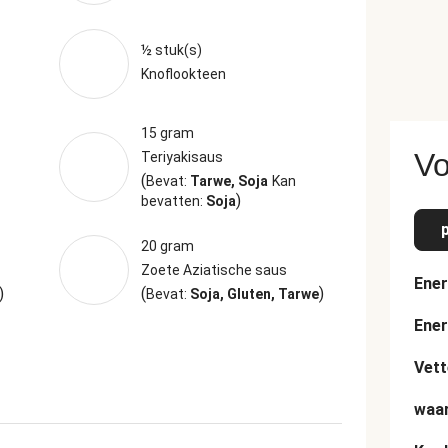
½ stuk(s)
Knoflookteen
15 gram
Vo
Teriyakisaus
(
Bevat:
Tarwe, Soja
Kan
)
bevatten:
Soja
20 gram
Zoete Aziatische saus
Ener
)
(
)
Bevat:
Soja, Gluten, Tarwe
Ener
Vett
waar