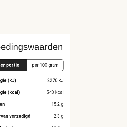
edingswaarden
per portie
per 100 gram
gie (kJ)
2270
kJ
gie (kcal)
543
kcal
en
15.2
g
van verzadigd
2.3
g