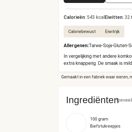
Calorieën
:
543 kcal
Eiwitten
:
32.
Caloriebewust
Eiwitrijk
Allergenen
:
Tarwe
•
Soja
•
Gluten
•
S
In vergelijking met andere komko
extra knapperig. De smaak is mild
Gemaakt in een fabriek waar eieren, m
Ingrediënten
Hoeveel
100 gram
Biefstukreepjes