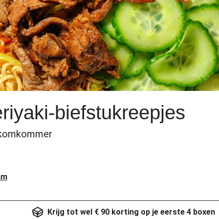
eriyaki-biefstukreepjes
e komkommer
am
Krijg tot wel € 90 korting op je eerste 4 boxen