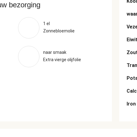
Kool
ouw bezorging
waar
1 el
Veze
Zonnebloemolie
Eiwi
Zou
naar smaak
Extra vierge olijfolie
Tran
Pot
Cal
Iron