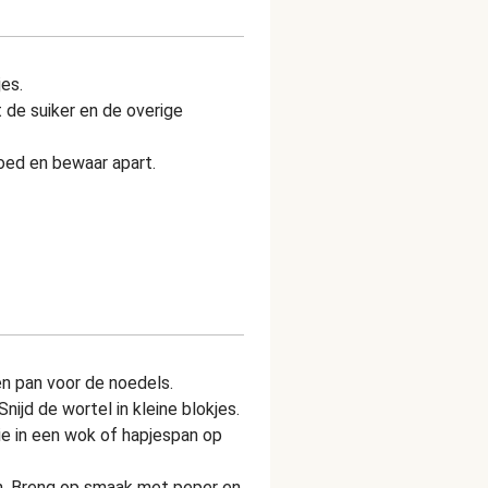
es.
de suiker en de overige
oed en bewaar apart.
en pan voor de noedels.
Snijd de wortel in kleine blokjes.
e in een wok of hapjespan op
en. Breng op smaak met peper en