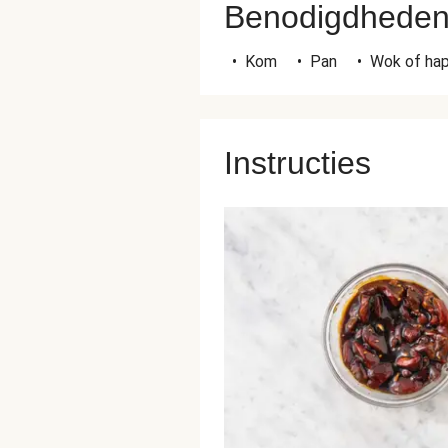
Benodigdhede
•
Kom
•
Pan
•
Wok of ha
Instructies