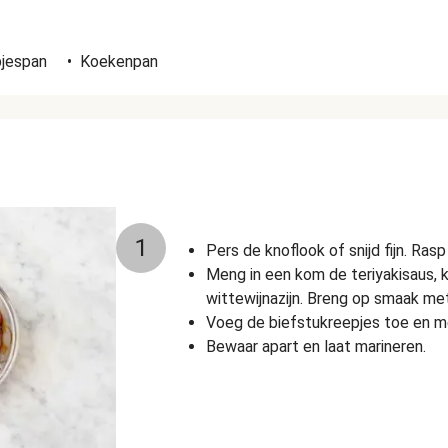
n
pjespan
•
Koekenpan
1
Pers de knoflook of snijd fijn. Ra
Meng in een kom de teriyakisaus, 
wittewijnazijn. Breng op smaak met
Voeg de biefstukreepjes toe en m
Bewaar apart en laat marineren.