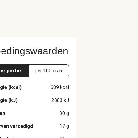
edingswaarden
per portie
per 100 gram
gie (kcal)
689
kcal
gie (kJ)
2883
kJ
en
30
g
van verzadigd
17
g