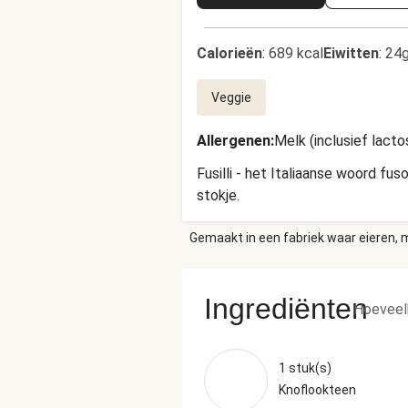
Calorieën
:
689 kcal
Eiwitten
:
24g
Veggie
Allergenen
:
Melk (inclusief lacto
Fusilli - het Italiaanse woord fu
stokje.
Gemaakt in een fabriek waar eieren, m
Ingrediënten
Hoeveel
1 stuk(s)
Knoflookteen