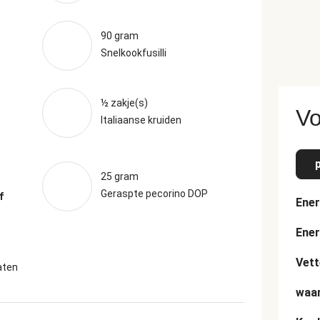
90 gram
Snelkookfusilli
½ zakje(s)
Vo
Italiaanse kruiden
25 gram
Geraspte pecorino DOP
f
Ener
Ener
Vett
aten
waar