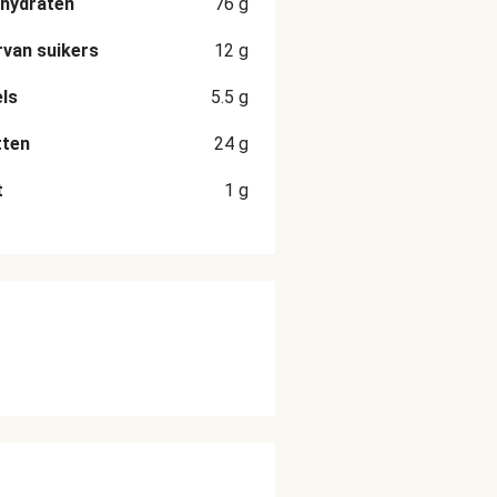
hydraten
76
g
van suikers
12
g
ls
5.5
g
tten
24
g
t
1
g