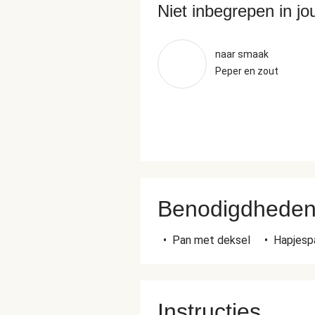
Niet inbegrepen in j
naar smaak
Peper en zout
Benodigdhede
•
Pan met deksel
•
Hapjesp
Instructies