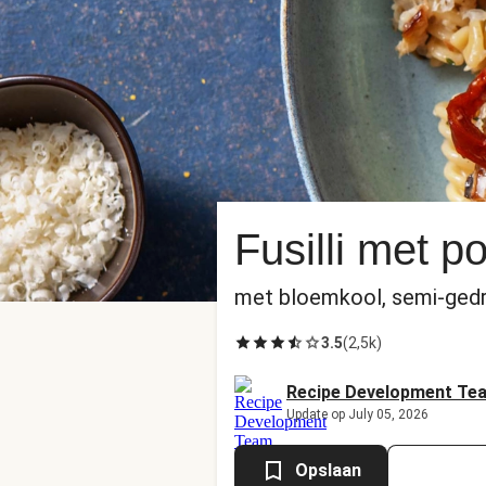
Fusilli met p
met bloemkool, semi-ged
3.5
(
2,5k
)
Recipe Development Te
Update op July 05, 2026
Opslaan