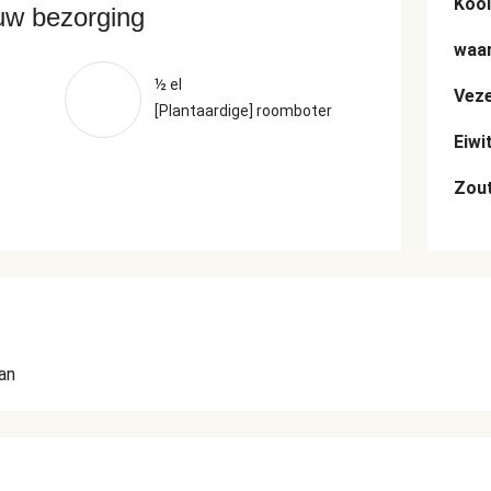
Kool
ouw bezorging
waar
½ el
Veze
[Plantaardige] roomboter
Eiwi
Zou
n
an