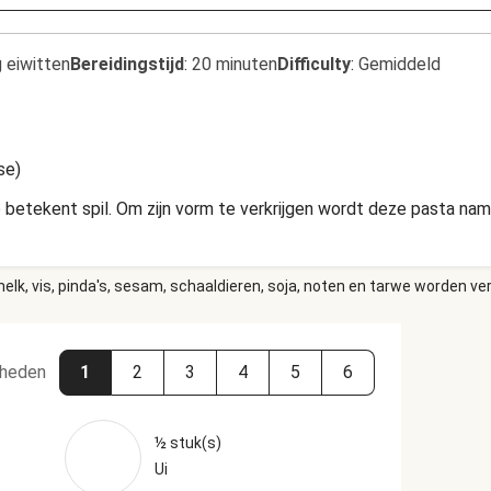
 eiwitten
Bereidingstijd
:
20 minuten
Difficulty
:
Gemiddeld
se)
so betekent spil. Om zijn vorm te verkrijgen wordt deze pasta n
elk, vis, pinda's, sesam, schaaldieren, soja, noten en tarwe worden ve
heden
1
2
3
4
5
6
½ stuk(s)
Ui