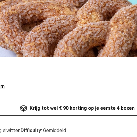
am
Krijg tot wel € 90 korting op je eerste 4 boxen
g eiwitten
Difficulty
:
Gemiddeld