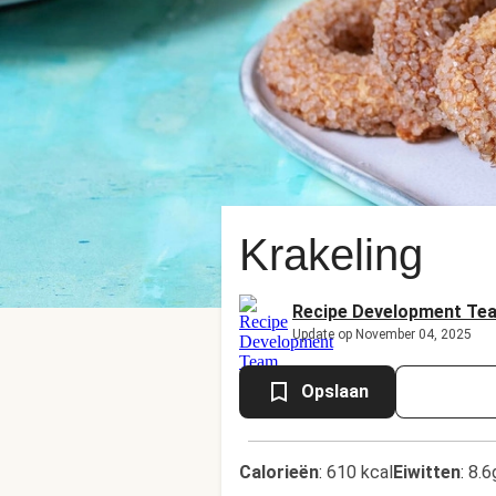
Krakeling
Recipe Development Te
Update op November 04, 2025
Opslaan
Calorieën
:
610 kcal
Eiwitten
:
8.6