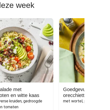
deze week
alade met
Goedgevulde kippen
oten en witte kaas
orecchiette
verse kruiden, gedroogde 
met wortel, prei en peterse
 en tomaten