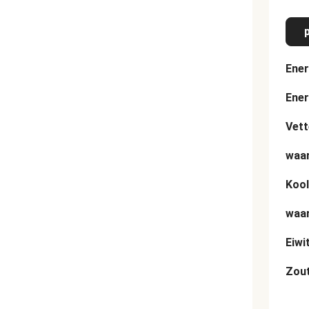
Ener
Ener
Vett
waar
Kool
waar
Eiwi
Zou