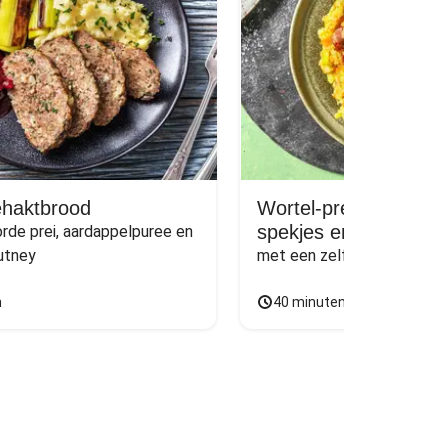
ehaktbrood
Wortel-preistamppot
spekjes en gehaktbal
de prei, aardappelpuree en 
utney
met een zelfgemaakte jus
n
40 minuten