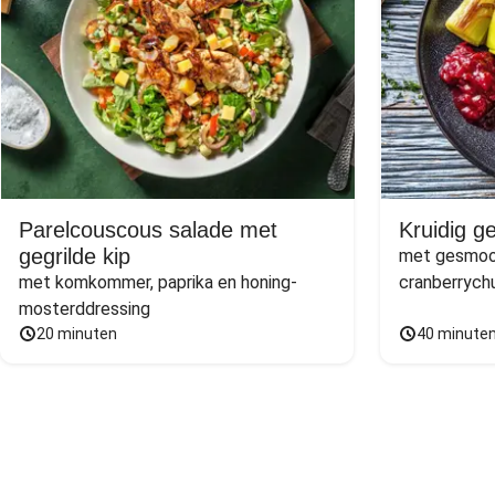
Parelcouscous salade met
Kruidig g
gegrilde kip
met gesmoor
met komkommer, paprika en honing-
cranberrych
mosterddressing
20 minuten
40 minute