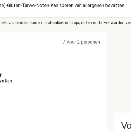
se)
•
Gluten
•
Tarwe
•
Noten
•
Kan sporen van allergenen bevatten
elk, vis, pinda's, sesam, schaaldieren, soja, noten en tarwe worden ve
/
Voor 2 personen
f
we
Kan
Vo