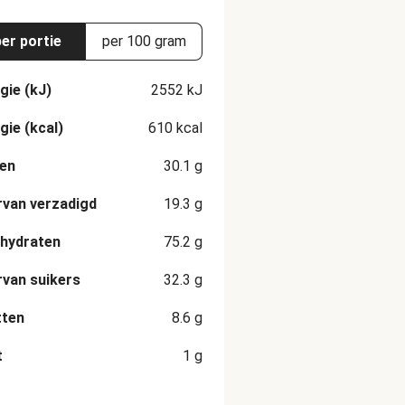
per portie
per 100 gram
gie (kJ)
2552
kJ
gie (kcal)
610
kcal
en
30.1
g
van verzadigd
19.3
g
hydraten
75.2
g
van suikers
32.3
g
tten
8.6
g
t
1
g