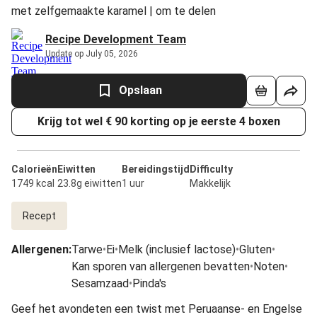
met zelfgemaakte karamel | om te delen
Recipe Development Team
Update op July 05, 2026
Opslaan
Krijg tot wel € 90 korting op je eerste 4 boxen
Calorieën
Eiwitten
Bereidingstijd
Difficulty
1749 kcal
23.8g eiwitten
1 uur
Makkelijk
Recept
Allergenen
:
Tarwe
•
Ei
•
Melk (inclusief lactose)
•
Gluten
•
Kan sporen van allergenen bevatten
•
Noten
•
Sesamzaad
•
Pinda's
Geef het avondeten een twist met Peruaanse- en Engelse