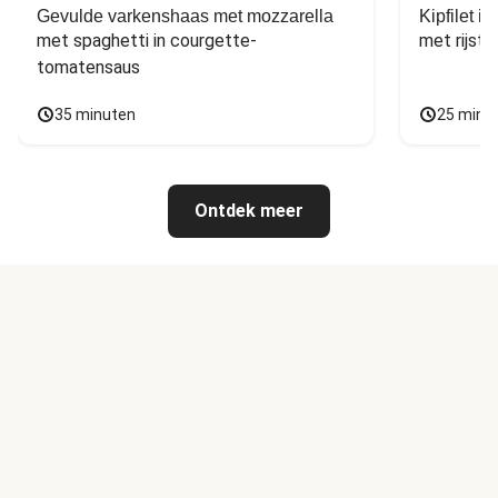
Gevulde varkenshaas met mozzarella
Kipfilet 
met spaghetti in courgette-
met rijst,
tomatensaus
35 minuten
25 minu
Ontdek meer