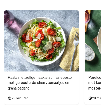
Pasta met zelfgemaakte spinaziepesto
Parelcous
met geroosterde cherrytomaatjes en 
met komko
grana padano
mosterdd
25 minuten
20 minu