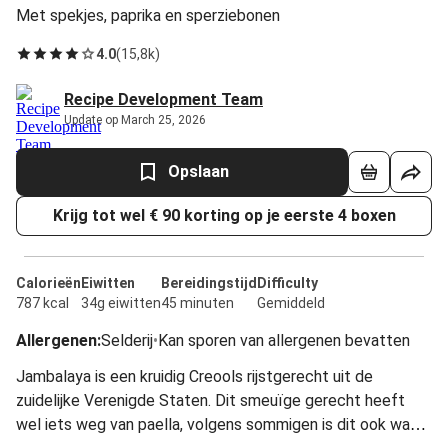
Met spekjes, paprika en sperziebonen
4.0
(
15,8k
)
Recipe Development Team
Update op March 25, 2026
Opslaan
Krijg tot wel € 90 korting op je eerste 4 boxen
Calorieën
Eiwitten
Bereidingstijd
Difficulty
787 kcal
34g eiwitten
45 minuten
Gemiddeld
Allergenen
:
Selderij
•
Kan sporen van allergenen bevatten
Jambalaya is een kruidig Creools rijstgerecht uit de
zuidelijke Verenigde Staten. Dit smeuïge gerecht heeft
wel iets weg van paella, volgens sommigen is dit ook waar