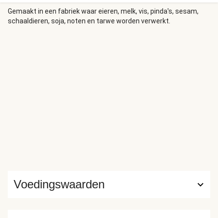
het gerecht zijn oorsprong heeft. Het is een explosie van
smaak, met een beetje pit.
Gemaakt in een fabriek waar eieren, melk, vis, pinda's, sesam,
schaaldieren, soja, noten en tarwe worden verwerkt.
Voedingswaarden