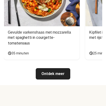
Gevulde varkenshaas met mozzarella
Kipfilet 
met spaghetti in courgette-
met rijst,
tomatensaus
35 minuten
25 minu
Ontdek meer