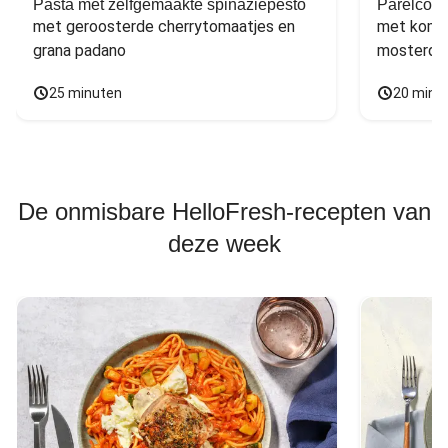
Pasta met zelfgemaakte spinaziepesto
Parelcous
met geroosterde cherrytomaatjes en 
met komko
grana padano
mosterdd
25 minuten
20 minu
De onmisbare HelloFresh-recepten van
deze week