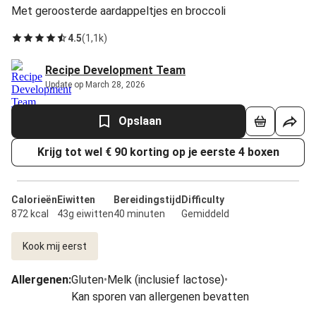
Met geroosterde aardappeltjes en broccoli
4.5
(
1,1k
)
Recipe Development Team
Update op March 28, 2026
Opslaan
Krijg tot wel € 90 korting op je eerste 4 boxen
Calorieën
Eiwitten
Bereidingstijd
Difficulty
872 kcal
43g eiwitten
40 minuten
Gemiddeld
Kook mij eerst
Allergenen
:
Gluten
•
Melk (inclusief lactose)
•
Kan sporen van allergenen bevatten