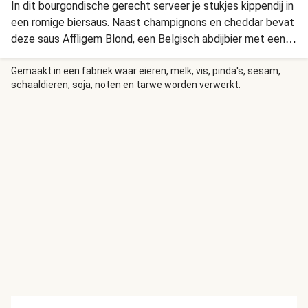
In dit bourgondische gerecht serveer je stukjes kippendij in
een romige biersaus. Naast champignons en cheddar bevat
deze saus Affligem Blond, een Belgisch abdijbier met een
ronde smaak van tropisch fruit. De cheddar maakt de saus
lekker hartig en het bier zorgt ervoor dat de smaken extra
Gemaakt in een fabriek waar eieren, melk, vis, pinda's, sesam,
schaaldieren, soja, noten en tarwe worden verwerkt.
worden versterkt.