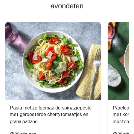
avondeten
Pasta met zelfgemaakte spinaziepesto
Parelcous
met geroosterde cherrytomaatjes en 
met komko
grana padano
mosterdd