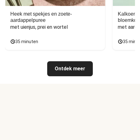
Heek met spekjes en zoete-
Kalkoen m
aardappelpuree
bloemkoo
met uienjus, prei en wortel
met aarda
35 minuten
35 minu
Ontdek meer