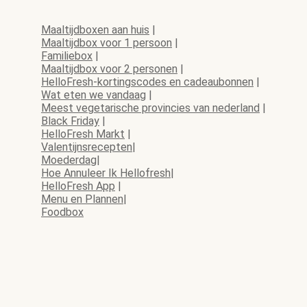
Maaltijdboxen aan huis
|
Maaltijdbox voor 1 persoon
|
Familiebox
|
Maaltijdbox voor 2 personen
|
HelloFresh-kortingscodes en cadeaubonnen
|
Wat eten we vandaag
|
Meest vegetarische provincies van nederland
|
Black Friday
|
HelloFresh Markt
|
Valentijnsrecepten
|
Moederdag
|
Hoe Annuleer Ik Hellofresh
|
HelloFresh App
|
Menu en Plannen
|
Foodbox