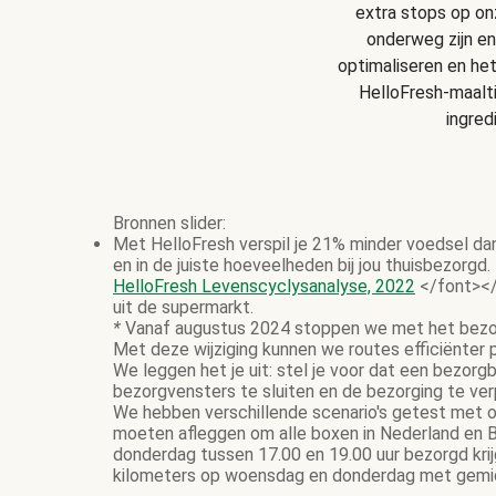
extra stops op onz
onderweg zijn en
optimaliseren en he
HelloFresh-maalt
ingred
Bronnen slider:
Met HelloFresh verspil je 21% minder voedsel da
en in de juiste hoeveelheden bij jou thuisbezorgd.
HelloFresh Levenscyclysanalyse, 2022
</font></
uit de supermarkt.
*
Vanaf augustus 2024 stoppen we met het bezor
Met deze wijziging kunnen we routes efficiënter
We leggen het je uit: stel je voor dat een bezor
bezorgvensters te sluiten en de bezorging te ve
We hebben verschillende scenario's getest met on
moeten afleggen om alle boxen in Nederland en B
donderdag tussen 17.00 en 19.00 uur bezorgd krij
kilometers op woensdag en donderdag met gemidd