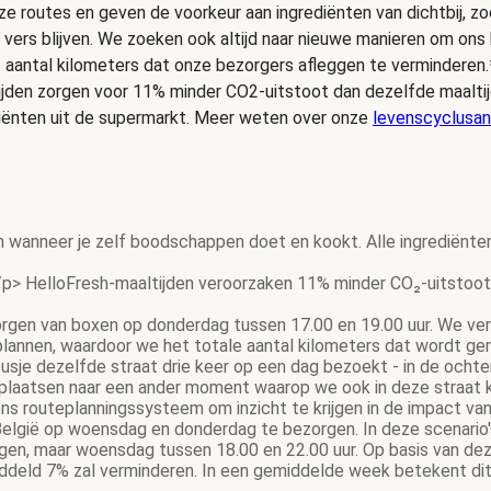
e routes en geven de voorkeur aan ingrediënten van dichtbij, zo
 vers blijven. We zoeken ook altijd naar nieuwe manieren om on
t aantal kilometers dat onze bezorgers afleggen te verminderen.
ijden zorgen voor 11% minder CO2-uitstoot dan dezelfde maalt
iënten uit de supermarkt. Meer weten over onze
levenscyclusan
n wanneer je zelf boodschappen doet en kookt. Alle ingrediënte
p> HelloFresh-maaltijden veroorzaken 11% minder CO₂-uitstoot 
gen van boxen op donderdag tussen 17.00 en 19.00 uur. We ver
 plannen, waardoor we het totale aantal kilometers dat wordt g
gbusje dezelfde straat drie keer op een dag bezoekt - in de och
rplaatsen naar een ander moment waarop we ook in deze straat 
s routeplanningssysteem om inzicht te krijgen in de impact van
elgië op woensdag en donderdag te bezorgen. In deze scenario's 
gen, maar woensdag tussen 18.00 en 22.00 uur. Op basis van dez
eld 7% zal verminderen. In een gemiddelde week betekent dit