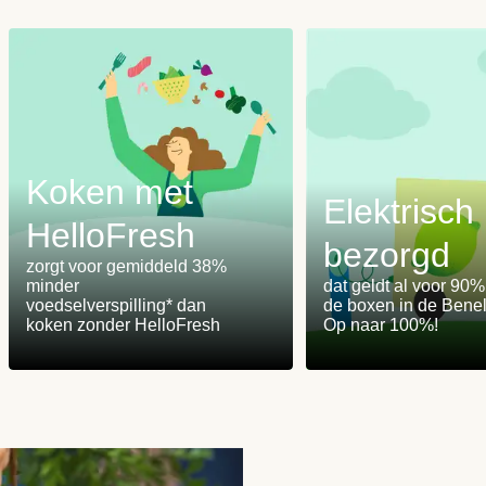
Koken met
Elektrisch
HelloFresh
bezorgd
m
zorgt voor gemiddeld 38%
minder
dat geldt al voor 90
voedselverspilling* dan
de boxen in de Benel
koken zonder HelloFresh
Op naar 100%!