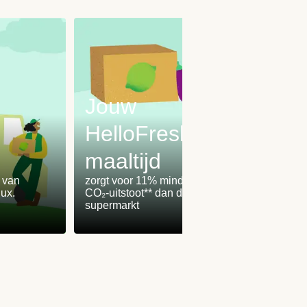
Jouw
HelloFresh-
maaltijd
Onz
% van
zorgt voor 11% minder
worden
ux.
CO₂-uitstoot** dan de
100% 
supermarkt
winden