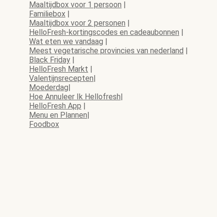
Maaltijdbox voor 1 persoon
|
Familiebox
|
Maaltijdbox voor 2 personen
|
HelloFresh-kortingscodes en cadeaubonnen
|
Wat eten we vandaag
|
Meest vegetarische provincies van nederland
|
Black Friday
|
HelloFresh Markt
|
Valentijnsrecepten
|
Moederdag
|
Hoe Annuleer Ik Hellofresh
|
HelloFresh App
|
Menu en Plannen
|
Foodbox