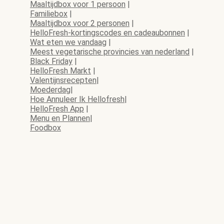
Maaltijdbox voor 1 persoon
|
Familiebox
|
Maaltijdbox voor 2 personen
|
HelloFresh-kortingscodes en cadeaubonnen
|
Wat eten we vandaag
|
Meest vegetarische provincies van nederland
|
Black Friday
|
HelloFresh Markt
|
Valentijnsrecepten
|
Moederdag
|
Hoe Annuleer Ik Hellofresh
|
HelloFresh App
|
Menu en Plannen
|
Foodbox