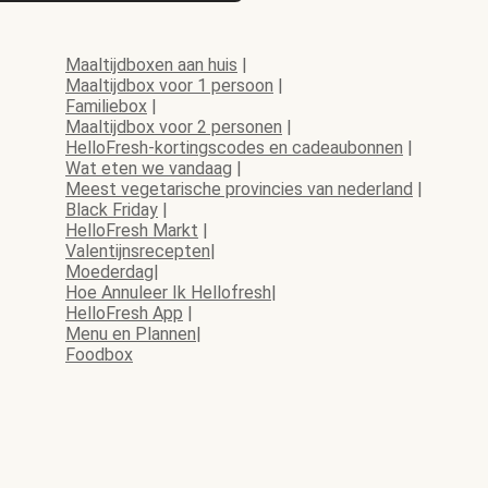
Maaltijdboxen aan huis
|
Maaltijdbox voor 1 persoon
|
Familiebox
|
Maaltijdbox voor 2 personen
|
HelloFresh-kortingscodes en cadeaubonnen
|
Wat eten we vandaag
|
Meest vegetarische provincies van nederland
|
Black Friday
|
HelloFresh Markt
|
Valentijnsrecepten
|
Moederdag
|
Hoe Annuleer Ik Hellofresh
|
HelloFresh App
|
Menu en Plannen
|
Foodbox