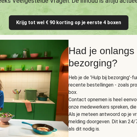
eeks Veelgestelde Vragen. De inhoud is altijd actuee
Krijg tot wel € 90 korting op je eerste 4 boxen
Had je onlangs
bezorging?
Heb je de 'Hulp bij bezorging'-f
recente bestellingen - zoals pr
box.
Contact opnemen is heel eenvou
onze medewerkers spreken, die 
Als je meteen antwoord op je vra
melding doorgeven. Dit kan 24/7
als dit nodig is.