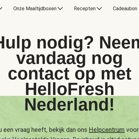
Onze Maaltijdboxen
Recepten
Cadeaubon
Hulp nodig? Nee
vandaag nog
contact op met
HelloFresh
Nederland!
u een vraag heeft, bekijk dan ons
Helpcentrum
voor