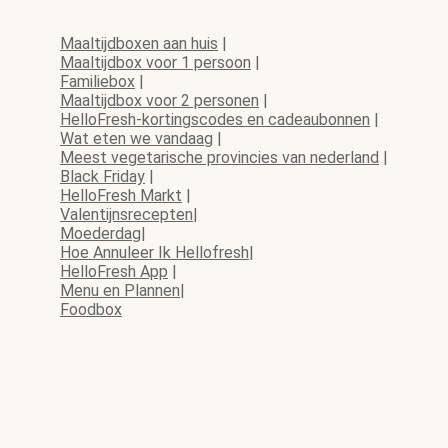
Maaltijdboxen aan huis
|
Maaltijdbox voor 1 persoon
|
Familiebox
|
Maaltijdbox voor 2 personen
|
HelloFresh-kortingscodes en cadeaubonnen
|
Wat eten we vandaag
|
Meest vegetarische provincies van nederland
|
Black Friday
|
HelloFresh Markt
|
Valentijnsrecepten
|
Moederdag
|
Hoe Annuleer Ik Hellofresh
|
HelloFresh App
|
Menu en Plannen
|
Foodbox