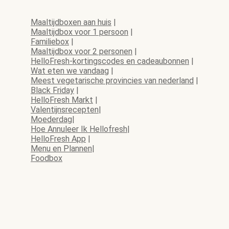
Maaltijdboxen aan huis
|
Maaltijdbox voor 1 persoon
|
Familiebox
|
Maaltijdbox voor 2 personen
|
HelloFresh-kortingscodes en cadeaubonnen
|
Wat eten we vandaag
|
Meest vegetarische provincies van nederland
|
Black Friday
|
HelloFresh Markt
|
Valentijnsrecepten
|
Moederdag
|
Hoe Annuleer Ik Hellofresh
|
HelloFresh App
|
Menu en Plannen
|
Foodbox