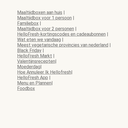
Maaltijdboxen aan huis
|
Maaltijdbox voor 1 persoon
|
Familiebox
|
Maaltijdbox voor 2 personen
|
HelloFresh-kortingscodes en cadeaubonnen
|
Wat eten we vandaag
|
Meest vegetarische provincies van nederland
|
Black Friday
|
HelloFresh Markt
|
Valentijnsrecepten
|
Moederdag
|
Hoe Annuleer Ik Hellofresh
|
HelloFresh App
|
Menu en Plannen
|
Foodbox