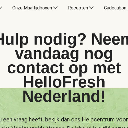
Onze Maaltijdboxen
Recepten
Cadeaubon
Hulp nodig? Nee
vandaag nog
contact op met
HelloFresh
Nederland!
u een vraag heeft, bekijk dan ons
Helpcentrum
voor