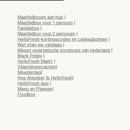
Maaltijdboxen aan huis
|
Maaltijdbox voor 1 persoon
|
Familiebox
|
Maaltijdbox voor 2 personen
|
HelloFresh-kortingscodes en cadeaubonnen
|
Wat eten we vandaag
|
Meest vegetarische provincies van nederland
|
Black Friday
|
HelloFresh Markt
|
Valentijnsrecepten
|
Moederdag
|
Hoe Annuleer Ik Hellofresh
|
HelloFresh App
|
Menu en Plannen
|
Foodbox