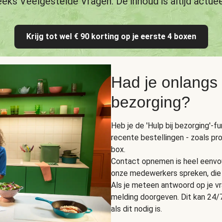
eeks Veelgestelde Vragen. De inhoud is altijd actuee
Krijg tot wel € 90 korting op je eerste 4 boxen
Had je onlangs
bezorging?
Heb je de 'Hulp bij bezorging'-f
recente bestellingen - zoals pr
box.
Contact opnemen is heel eenvou
onze medewerkers spreken, die 
Als je meteen antwoord op je vra
melding doorgeven. Dit kan 24/7
als dit nodig is.